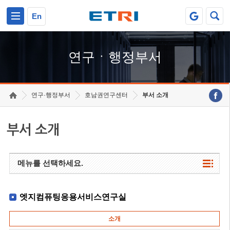
본문 바로가기
주요메뉴 바로가기
하단메뉴 바로가기
En
연구ㆍ행정부서
연구·행정부서
호남권연구센터
부서 소개
부서 소개
메뉴를 선택하세요.
엣지컴퓨팅응용서비스연구실
소개