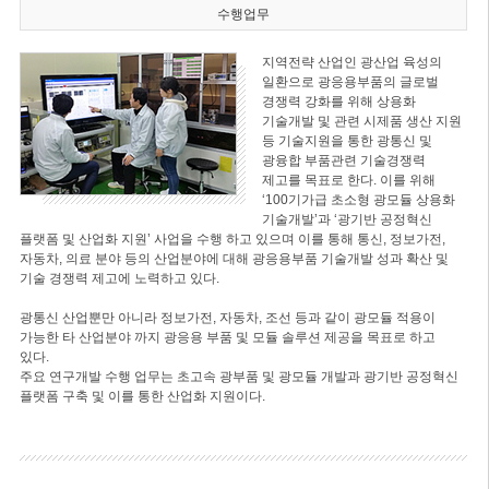
수행업무
지역전략 산업인 광산업 육성의
일환으로 광응용부품의 글로벌
경쟁력 강화를 위해 상용화
기술개발 및 관련 시제품 생산 지원
등 기술지원을 통한 광통신 및
광융합 부품관련 기술경쟁력
제고를 목표로 한다. 이를 위해
‘100기가급 초소형 광모듈 상용화
기술개발’과 ‘광기반 공정혁신
플랫폼 및 산업화 지원’ 사업을 수행 하고 있으며 이를 통해 통신, 정보가전,
자동차, 의료 분야 등의 산업분야에 대해 광응용부품 기술개발 성과 확산 및
기술 경쟁력 제고에 노력하고 있다.
광통신 산업뿐만 아니라 정보가전, 자동차, 조선 등과 같이 광모듈 적용이
가능한 타 산업분야 까지 광응용 부품 및 모듈 솔루션 제공을 목표로 하고
있다.
주요 연구개발 수행 업무는 초고속 광부품 및 광모듈 개발과 광기반 공정혁신
플랫폼 구축 및 이를 통한 산업화 지원이다.