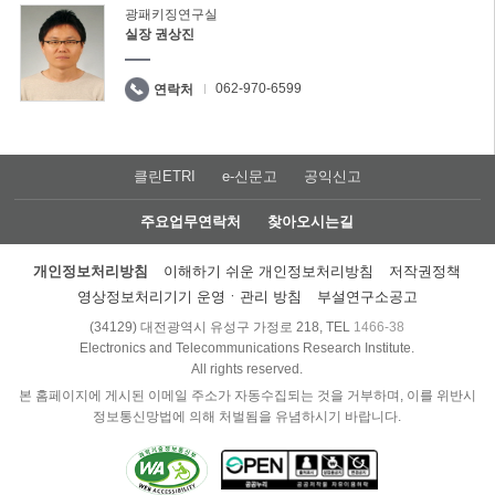
광패키징연구실
실장 권상진
062-970-6599
연락처
클린ETRI
e-신문고
공익신고
주요업무연락처
찾아오시는길
개인정보처리방침
이해하기 쉬운 개인정보처리방침
저작권정책
영상정보처리기기 운영ㆍ관리 방침
부설연구소공고
(34129) 대전광역시 유성구 가정로 218, TEL
1466-38
Electronics and Telecommunications Research Institute.
All rights reserved.
본 홈페이지에 게시된 이메일 주소가 자동수집되는 것을 거부하며, 이를 위반시
정보통신망법에 의해 처벌됨을 유념하시기 바랍니다.