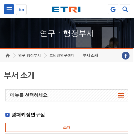
본문 바로가기
주요메뉴 바로가기
하단메뉴 바로가기
En
연구ㆍ행정부서
연구·행정부서
호남권연구센터
부서 소개
부서 소개
메뉴를 선택하세요.
광패키징연구실
소개