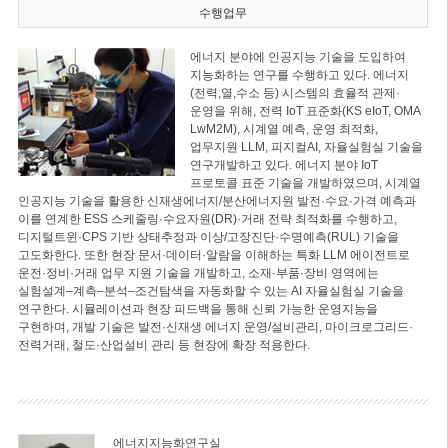
수행업무
에너지 분야에 인공지능 기술을 도입하여
지능화하는 연구를 수행하고 있다. 에너지
(전력,열,수소 등) 시스템의 효율적 관제·
운영을 위해, 전력 IoT 표준화(KS eIoT, OMA
LwM2M), 시계열 예측, 운영 최적화,
업무지원 LLM, 피지컬AI, 자율실험실 기술을
연구개발하고 있다. 에너지 분야 IoT
프로토콜 표준 기술을 개발하였으며, 시계열
인공지능 기술을 활용한 신재생에너지/분산에너지원 발전·수요·가격 예측과
이를 연계한 ESS 스케줄링·수요자원(DR)·거래 전략 최적화를 수행하고,
디지털트윈·CPS 기반 상태추정과 이상/고장진단·수명예측(RUL) 기술을
고도화한다. 또한 현장 문서·데이터·알람을 이해하는 특화 LLM 에이전트로
운전·정비·거래 업무 지원 기술을 개발하고, 소재·부품·장비 영역에는
실험설계–계측–분석–조건탐색을 자동화할 수 있는 AI 자율실험실 기술을
연구한다. 시뮬레이션과 현장 피드백을 통해 신뢰 가능한 운영지능을
구현하며, 개발 기술은 발전·신재생 에너지 운영/설비관리, 마이크로그리드·
전력거래, 철도·산업설비 관리 등 현장에 확장 적용한다.
에너지지능화연구실