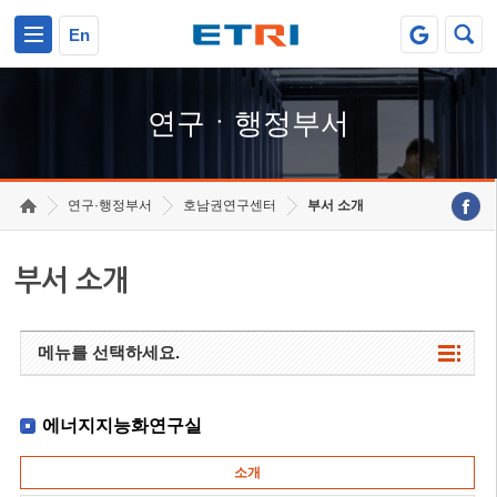
본문 바로가기
주요메뉴 바로가기
하단메뉴 바로가기
En
연구ㆍ행정부서
연구·행정부서
호남권연구센터
부서 소개
부서 소개
메뉴를 선택하세요.
에너지지능화연구실
소개