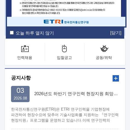
ETRI Insight
ETRI Journal
전자통신동향분석
ETRI 웹진
ETRI 간행물
전자도서관
[닫기]
오늘 하루 열지 않기
인력채용
입찰공고
공동/위탁
공지사항
03
2026년도 하반기 연구인력 현장지원 희망기업 신청/접수
2026.08
한국전자통신연구원(ETRI)은 ETRI 연구인력을 기업현장에
파견하여 현장수요에 맞추어 기술사업화를 지원하는 『연구인력
현장지원』프로그램을 운영하고 있습니다.이에 연구인력의
지원을 희망하는 중소.중견기업에서는 신청하여 주시기