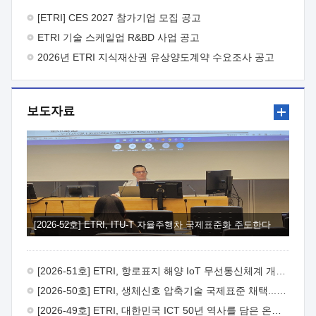
바랍니다.
2026년 8월 한국전자통신연구원장
1. 추진개요

추진목적: ETRI 인력을 기업현장에 파견. 기술지원을
[ETRI] CES 2027 참가기업 모집 공고
실시함으로써 ETRI 개발기술의 사업화를 지원하여
ETRI 기술 스케일업 R&BD 사업 공고
사업화성과를 극대화하고, 지원기업을 강견기업으로 육성하고자
함.
2026년 ETRI 지식재산권 유상양도계약 수요조사 공고
 신청자격: ETRI 협력기업 및 일반 ICT 중소기업*
협력기업: ETRI 창업/연구소기업, 기술이전/출자기업 등 ETRI
개발기술을 사업화하고자 하는 기업
 파견기간: 1년 이상
[최대 3년까지 연속지원 가능]* 연속지원은 지원완료 시점에서
보도자료
당해 지원실적과 차기 지원계획을 평가하여 결정
 기업부담:
연구인력 연봉기준 30 ~ 40%* (1년차) 연봉의 30%, (2 ~ 3년차)
연봉의 40%
 추진일정(1)희망기업 신청/접수(2)희망인력-
희망기업 매칭(3)현장조사/ 선정(심의)(4)협약체결(5)
기업파견8월 3일 ~ 14일
8월 17일 ~ 26일
9월초순
9월 중순
10월 이후* 상기일정은 희망인력-희망기업간 매칭 원활시를
가정한 것으로 상황에 따라 상당기간 일정이 지연될 수 있음. **
(1)희망인력-희망기업간 적합성이 낮다고 판단되거나, (2)
희망인력이 파견의사를 철회할 경우 후속 절차가 진행되지 않을
[2026-52호] ETRI, ITU-T 자율주행차 국제표준화 주도한다
수 있음.2. 현장지원 희망인력 및 상세이력
 희망인력
목록기술분야연구인력번호지원가능 기술반도체/
전자소자A반도체 소자(trasistor/diode) 제작 공정 전자소자 제작
[2026-51호] ETRI, 항로표지 해양 IoT 무선통신체계 개발 나선다
공정(FET / SBD 등 )유기물 반도체 소재 및 소자 설계, 합성 및
제작바이오센서 설계/제작토양/수질/가스 센서 설계/
[2026-50호] ETRI, 생체신호 압축기술 국제표준 채택...의료 AI 시대 연다
제작광소자응용B광 센서 및 응용 시스템시스템 제어 및 데이터
[2026-49호] ETRI, 대한민국 ICT 50년 역사를 담은 온라인 50년사 공개
처리FPGA 제어, VHDL 프로그램 개발Labview, Python, C