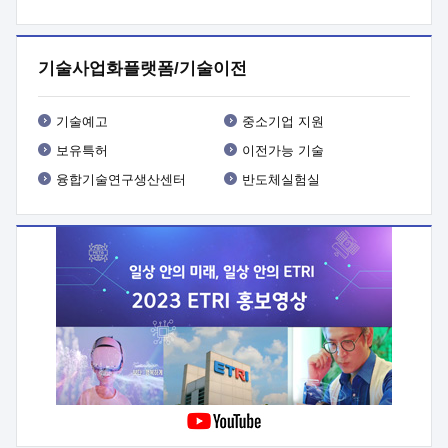
프로그램 개발
 상세이력ㅇ(붙 임1) 대상인력 A 상세이력ㅇ(붙
임2) 대상인력 B 상세이력
3. 신청방법 및 향후일정 등

신청방법: 이메일 (verdi@etri.re.kr)* <별첨양식>을 작성하여
기술사업화플랫폼/기술이전
제출
 문 의 처: ETRI사업화본부 기업성장지원부
기업성장지원전략실ㅇ오경석 책임 연구원 (T. 042-860-5076,
verdi@etri.re.kr)
 제출양식
ㅇ(별첨양식) ETRI연구인력
기술예고
중소기업 지원
현장지원 신청서 (기업)
보유특허
이전가능 기술
융합기술연구생산센터
반도체실험실