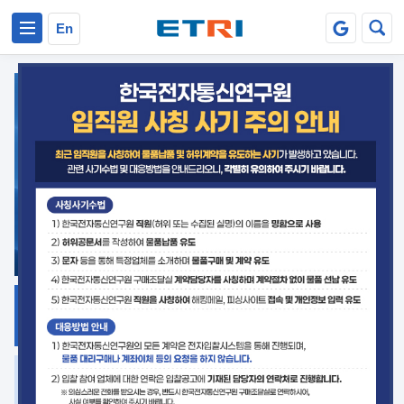
본문 바로가기
주요메뉴 바로가기
En
지식공유
ETRI 오픈소스
플랫폼
거버넌스 대응
발간자료