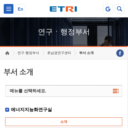
본문 바로가기
주요메뉴 바로가기
하단메뉴 바로가기
En
연구ㆍ행정부서
연구·행정부서
호남권연구센터
부서 소개
부서 소개
메뉴를 선택하세요.
에너지지능화연구실
소개