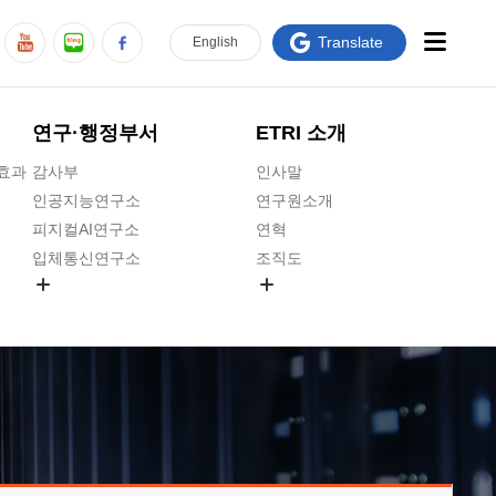
Translate
En
glish
연구·행정부서
ETRI 소개
급효과
감사부
인사말
인공지능연구소
연구원소개
피지컬AI연구소
연혁
입체통신연구소
조직도
공간미디어연구소
기타 공개정보
ADX융합연구소
원규 제·개정 예고
ICT전략연구소
연구원 고객헌장
인공지능안전연구소
ETRI CI
우주항공반도체전략연구단
주요업무연락처
대경권연구본부
찾아오시는길
호남권연구본부