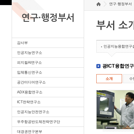
연구·행정부서
연구·행정부서
부서 소
감사부
인공지능융합연구
인공지능연구소
피지컬AI연구소
광ICT융합연
입체통신연구소
소개
수
공간미디어연구소
ADX융합연구소
ICT전략연구소
인공지능안전연구소
우주항공반도체전략연구단
대경권연구본부