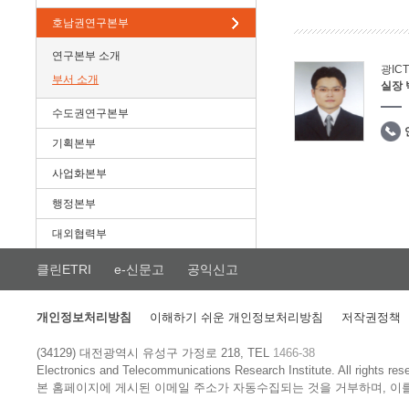
호남권연구본부
연구본부 소개
광IC
부서 소개
실장
수도권연구본부
기획본부
사업화본부
행정본부
대외협력부
클린ETRI
e-신문고
공익신고
개인정보처리방침
이해하기 쉬운 개인정보처리방침
저작권정책
(34129) 대전광역시 유성구 가정로 218, TEL
1466-38
Electronics and Telecommunications Research Institute.
All rights res
본 홈페이지에 게시된 이메일 주소가 자동수집되는 것을 거부하며, 이