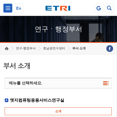
본문 바로가기
주요메뉴 바로가기
하단메뉴 바로가기
En
연구ㆍ행정부서
연구·행정부서
호남권연구센터
부서 소개
부서 소개
메뉴를 선택하세요.
엣지컴퓨팅응용서비스연구실
소개