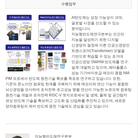
수행업무
AI반도체는 성장 가능성이 크며,
글로벌 시장을 선도할 수 있는
분야입니다.
지능형반도체연구본부는 인간의
지능을 달성하기 위한 디지털
신경망의 절정에 이른 인공신경망인
트랜스포머(Transformer) 모델을
기반으로 학습할 수 있는 초거대
인공신경망 SW/HW 반도체를 연구·
설계·개발하고 있으며, 페타플롭스
성능 기가바이트급 메모리 융합 NM-
PIM 프로세서 반도체 원천기술 확보를 목표로 연구하고 있습니다. 또한,
기존의 폰노이만 컴퓨팅 한계를 극복하기 위해 메모리와 연산 기능이 융합된
뇌신경망을 모사하여 초저전력·초고성능 병렬 연산이 가능한 뉴로모픽 컴퓨팅
원천기술 개발과 초저전력 RISC-V 엣지프로세서 및 생체, 물체 및 공간탐지
센싱 반도체 기술을 확보하고 고도화 및 산업화를 추진하고 있으며, 새로운
양자컴퓨팅의 제어 반도체 원천 기술에도 관심을 갖고 있습니다.
지능형반도체연구본부