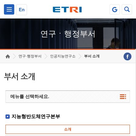
본문 바로가기
주요메뉴 바로가기
하단메뉴 바로가기
En
연구ㆍ행정부서
연구·행정부서
인공지능연구소
부서 소개
부서 소개
메뉴를 선택하세요.
지능형반도체연구본부
소개