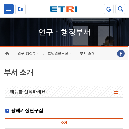
본문 바로가기
주요메뉴 바로가기
하단메뉴 바로가기
En
연구ㆍ행정부서
연구·행정부서
호남권연구센터
부서 소개
부서 소개
메뉴를 선택하세요.
광패키징연구실
소개