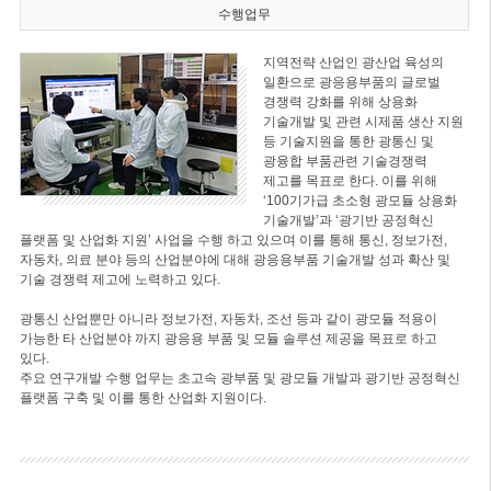
수행업무
지역전략 산업인 광산업 육성의
일환으로 광응용부품의 글로벌
경쟁력 강화를 위해 상용화
기술개발 및 관련 시제품 생산 지원
등 기술지원을 통한 광통신 및
광융합 부품관련 기술경쟁력
제고를 목표로 한다. 이를 위해
‘100기가급 초소형 광모듈 상용화
기술개발’과 ‘광기반 공정혁신
플랫폼 및 산업화 지원’ 사업을 수행 하고 있으며 이를 통해 통신, 정보가전,
자동차, 의료 분야 등의 산업분야에 대해 광응용부품 기술개발 성과 확산 및
기술 경쟁력 제고에 노력하고 있다.
광통신 산업뿐만 아니라 정보가전, 자동차, 조선 등과 같이 광모듈 적용이
가능한 타 산업분야 까지 광응용 부품 및 모듈 솔루션 제공을 목표로 하고
있다.
주요 연구개발 수행 업무는 초고속 광부품 및 광모듈 개발과 광기반 공정혁신
플랫폼 구축 및 이를 통한 산업화 지원이다.