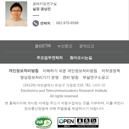
광패키징연구실
실장 권상진
062-970-6599
연락처
클린ETRI
e-신문고
공익신고
주요업무연락처
찾아오시는길
개인정보처리방침
이해하기 쉬운 개인정보처리방침
저작권정책
영상정보처리기기 운영ㆍ관리 방침
부설연구소공고
(34129) 대전광역시 유성구 가정로 218, TEL
1466-38
Electronics and Telecommunications Research Institute.
All rights reserved.
본 홈페이지에 게시된 이메일 주소가 자동수집되는 것을 거부하며, 이를 위반시
정보통신망법에 의해 처벌됨을 유념하시기 바랍니다.