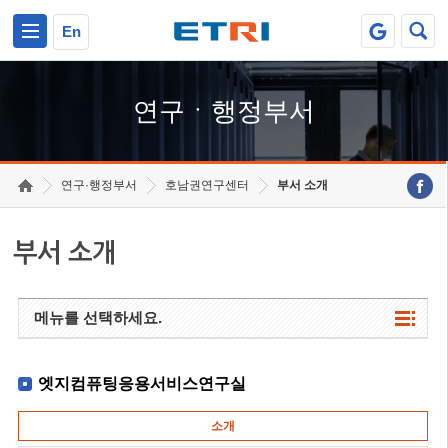
본문 바로가기
주요메뉴 바로가기
하단메뉴 바로가기
En
연구ㆍ행정부서
연구·행정부서
호남권연구센터
부서 소개
부서 소개
메뉴를 선택하세요.
엣지컴퓨팅응용서비스연구실
소개