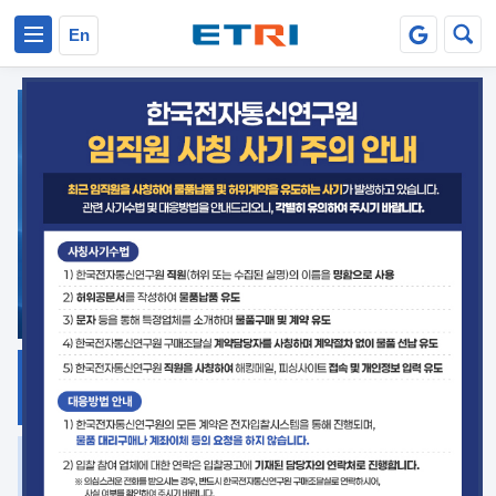
본문 바로가기
주요메뉴 바로가기
En
지식공유
ETRI 오픈소스
플랫폼
거버넌스 대응
발간자료