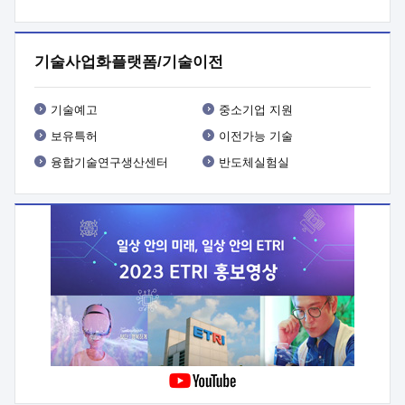
프로그램 개발
 상세이력ㅇ(붙 임1) 대상인력 A 상세이력ㅇ(붙
임2) 대상인력 B 상세이력
3. 신청방법 및 향후일정 등

신청방법: 이메일 (verdi@etri.re.kr)* <별첨양식>을 작성하여
기술사업화플랫폼/기술이전
제출
 문 의 처: ETRI사업화본부 기업성장지원부
기업성장지원전략실ㅇ오경석 책임 연구원 (T. 042-860-5076,
verdi@etri.re.kr)
 제출양식
ㅇ(별첨양식) ETRI연구인력
기술예고
중소기업 지원
현장지원 신청서 (기업)
보유특허
이전가능 기술
융합기술연구생산센터
반도체실험실