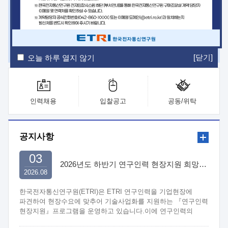
ETRI Insight
ETRI Journal
전자통신동향분석
ETRI 웹진
ETRI 간행물
전자도서관
[닫기]
오늘 하루 열지 않기
인력채용
입찰공고
공동/위탁
공지사항
03
2026년도 하반기 연구인력 현장지원 희망기업 신청/접수
2026.08
한국전자통신연구원(ETRI)은 ETRI 연구인력을 기업현장에
파견하여 현장수요에 맞추어 기술사업화를 지원하는 『연구인력
현장지원』프로그램을 운영하고 있습니다.이에 연구인력의
지원을 희망하는 중소.중견기업에서는 신청하여 주시기