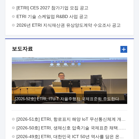
바랍니다.
2026년 8월 한국전자통신연구원장
1. 추진개요

추진목적: ETRI 인력을 기업현장에 파견. 기술지원을
[ETRI] CES 2027 참가기업 모집 공고
실시함으로써 ETRI 개발기술의 사업화를 지원하여
ETRI 기술 스케일업 R&BD 사업 공고
사업화성과를 극대화하고, 지원기업을 강견기업으로 육성하고자
함.
2026년 ETRI 지식재산권 유상양도계약 수요조사 공고
 신청자격: ETRI 협력기업 및 일반 ICT 중소기업*
협력기업: ETRI 창업/연구소기업, 기술이전/출자기업 등 ETRI
개발기술을 사업화하고자 하는 기업
 파견기간: 1년 이상
[최대 3년까지 연속지원 가능]* 연속지원은 지원완료 시점에서
보도자료
당해 지원실적과 차기 지원계획을 평가하여 결정
 기업부담:
연구인력 연봉기준 30 ~ 40%* (1년차) 연봉의 30%, (2 ~ 3년차)
연봉의 40%
 추진일정(1)희망기업 신청/접수(2)희망인력-
희망기업 매칭(3)현장조사/ 선정(심의)(4)협약체결(5)
기업파견8월 3일 ~ 14일
8월 17일 ~ 26일
9월초순
9월 중순
10월 이후* 상기일정은 희망인력-희망기업간 매칭 원활시를
가정한 것으로 상황에 따라 상당기간 일정이 지연될 수 있음. **
(1)희망인력-희망기업간 적합성이 낮다고 판단되거나, (2)
희망인력이 파견의사를 철회할 경우 후속 절차가 진행되지 않을
[2026-52호] ETRI, ITU-T 자율주행차 국제표준화 주도한다
수 있음.2. 현장지원 희망인력 및 상세이력
 희망인력
목록기술분야연구인력번호지원가능 기술반도체/
전자소자A반도체 소자(trasistor/diode) 제작 공정 전자소자 제작
[2026-51호] ETRI, 항로표지 해양 IoT 무선통신체계 개발 나선다
공정(FET / SBD 등 )유기물 반도체 소재 및 소자 설계, 합성 및
제작바이오센서 설계/제작토양/수질/가스 센서 설계/
[2026-50호] ETRI, 생체신호 압축기술 국제표준 채택...의료 AI 시대 연다
제작광소자응용B광 센서 및 응용 시스템시스템 제어 및 데이터
[2026-49호] ETRI, 대한민국 ICT 50년 역사를 담은 온라인 50년사 공개
처리FPGA 제어, VHDL 프로그램 개발Labview, Python, C