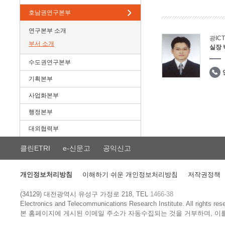
호남권연구본부
연구본부 소개
광IC
부서 소개
실장
수도권연구본부
기획본부
사업화본부
행정본부
대외협력부
클린ETRI
e-신문고
공익신고
개인정보처리방침
이해하기 쉬운 개인정보처리방침
저작권정책
(34129) 대전광역시 유성구 가정로 218, TEL
1466-38
Electronics and Telecommunications Research Institute.
All rights res
본 홈페이지에 게시된 이메일 주소가 자동수집되는 것을 거부하며, 이