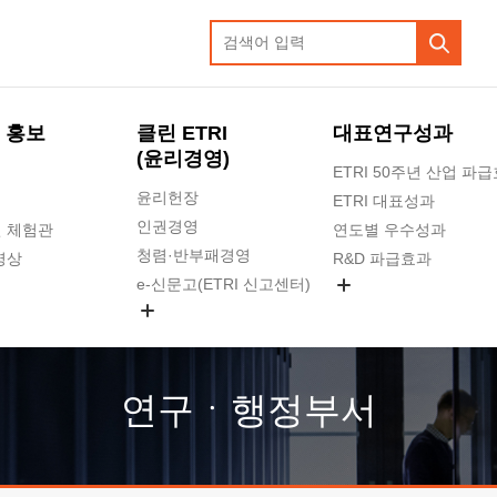
 홍보
클린 ETRI
대표연구성과
(윤리경영)
ETRI 50주년 산업 파
윤리헌장
ETRI 대표성과
인권경영
 체험관
연도별 우수성과
청렴·반부패경영
영상
R&D 파급효과
e-신문고(ETRI 신고센터)
지식공유플랫폼
공익신고
청렴포털 신고
고객의소리
연구ㆍ행정부서
수의계약 현황
부패징계 현황
감사결과공개