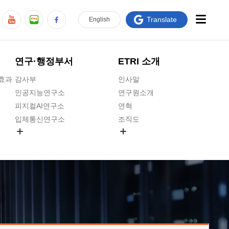
Translate
En
glish
연구·행정부서
ETRI 소개
급효과
감사부
인사말
인공지능연구소
연구원소개
피지컬AI연구소
연혁
입체통신연구소
조직도
공간미디어연구소
기타 공개정보
ADX융합연구소
원규 제·개정 예고
ICT전략연구소
연구원 고객헌장
인공지능안전연구소
ETRI CI
우주항공반도체전략연구단
주요업무연락처
대경권연구본부
찾아오시는길
호남권연구본부