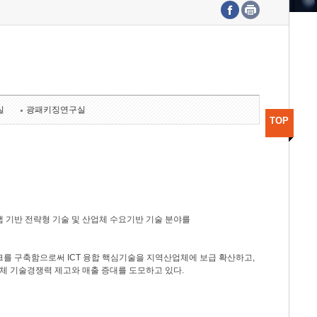
수도권연구본부
기획본부
사업화본부
행정본부
대외협력부
실
광패키징연구실
TOP
 기반 전략형 기술 및 산업체 수요기반 기술 분야를
를 구축함으로써 ICT 융합 핵심기술을 지역산업체에 보급 확산하고,
체 기술경쟁력 제고와 매출 증대를 도모하고 있다.