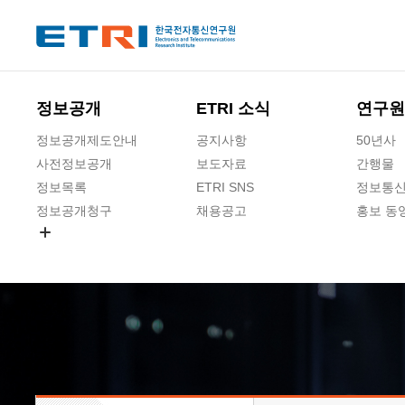
본문 바로가기
주요메뉴 바로가기
하단메뉴 바로가기
정보공개
ETRI 소식
연구원
정보공개제도안내
공지사항
50년사
사전정보공개
보도자료
간행물
정보목록
ETRI SNS
정보통신
정보공개청구
채용공고
홍보 동
경영공시
공공데이터개방
사업실명제