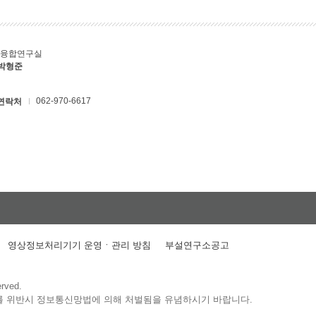
T융합연구실
 박형준
062-970-6617
연락처
영상정보처리기기 운영ㆍ관리 방침
부설연구소공고
erved.
를 위반시 정보통신망법에 의해 처벌됨을 유념하시기 바랍니다.