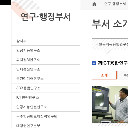
연구·행정부서
연구·행정부서
부서 소
감사부
인공지능융합연구
인공지능연구소
피지컬AI연구소
광ICT융합연
입체통신연구소
소개
수
공간미디어연구소
ADX융합연구소
ICT전략연구소
인공지능안전연구소
우주항공반도체전략연구단
대경권연구본부