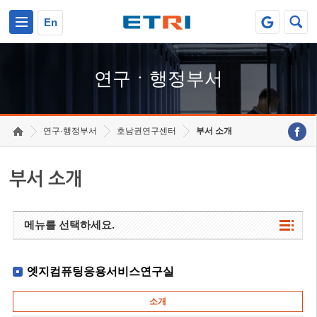
본문 바로가기
주요메뉴 바로가기
하단메뉴 바로가기
En
연구ㆍ행정부서
연구·행정부서
호남권연구센터
부서 소개
부서 소개
메뉴를 선택하세요.
엣지컴퓨팅응용서비스연구실
소개