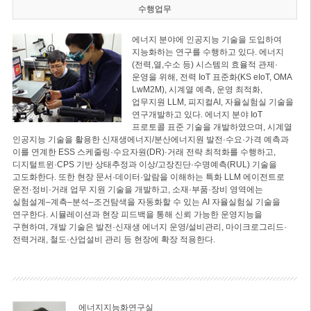
수행업무
에너지 분야에 인공지능 기술을 도입하여
지능화하는 연구를 수행하고 있다. 에너지
(전력,열,수소 등) 시스템의 효율적 관제·
운영을 위해, 전력 IoT 표준화(KS eIoT, OMA
LwM2M), 시계열 예측, 운영 최적화,
업무지원 LLM, 피지컬AI, 자율실험실 기술을
연구개발하고 있다. 에너지 분야 IoT
프로토콜 표준 기술을 개발하였으며, 시계열
인공지능 기술을 활용한 신재생에너지/분산에너지원 발전·수요·가격 예측과
이를 연계한 ESS 스케줄링·수요자원(DR)·거래 전략 최적화를 수행하고,
디지털트윈·CPS 기반 상태추정과 이상/고장진단·수명예측(RUL) 기술을
고도화한다. 또한 현장 문서·데이터·알람을 이해하는 특화 LLM 에이전트로
운전·정비·거래 업무 지원 기술을 개발하고, 소재·부품·장비 영역에는
실험설계–계측–분석–조건탐색을 자동화할 수 있는 AI 자율실험실 기술을
연구한다. 시뮬레이션과 현장 피드백을 통해 신뢰 가능한 운영지능을
구현하며, 개발 기술은 발전·신재생 에너지 운영/설비관리, 마이크로그리드·
전력거래, 철도·산업설비 관리 등 현장에 확장 적용한다.
에너지지능화연구실