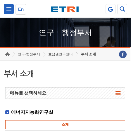
본문 바로가기
주요메뉴 바로가기
하단메뉴 바로가기
En
연구ㆍ행정부서
연구·행정부서
호남권연구센터
부서 소개
부서 소개
메뉴를 선택하세요.
에너지지능화연구실
소개