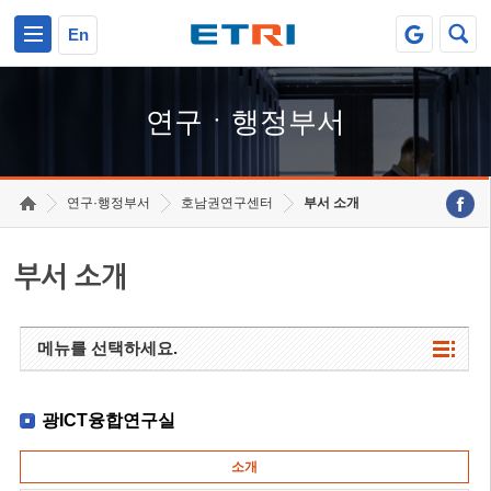
본문 바로가기
주요메뉴 바로가기
하단메뉴 바로가기
En
연구ㆍ행정부서
연구·행정부서
호남권연구센터
부서 소개
부서 소개
메뉴를 선택하세요.
광ICT융합연구실
소개