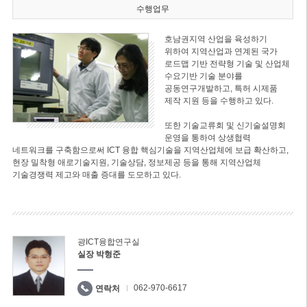
수행업무
호남권지역 산업을 육성하기
위하여 지역산업과 연계된 국가
로드맵 기반 전략형 기술 및 산업체
수요기반 기술 분야를
공동연구개발하고, 특허 시제품
제작 지원 등을 수행하고 있다.
또한 기술교류회 및 신기술설명회
운영을 통하여 상생협력
네트워크를 구축함으로써 ICT 융합 핵심기술을 지역산업체에 보급 확산하고,
현장 밀착형 애로기술지원, 기술상담, 정보제공 등을 통해 지역산업체
기술경쟁력 제고와 매출 증대를 도모하고 있다.
광ICT융합연구실
실장 박형준
062-970-6617
연락처