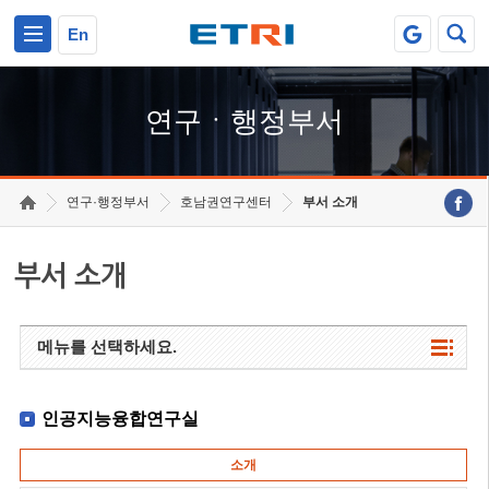
본문 바로가기
주요메뉴 바로가기
하단메뉴 바로가기
En
연구ㆍ행정부서
연구·행정부서
호남권연구센터
부서 소개
부서 소개
메뉴를 선택하세요.
인공지능융합연구실
소개