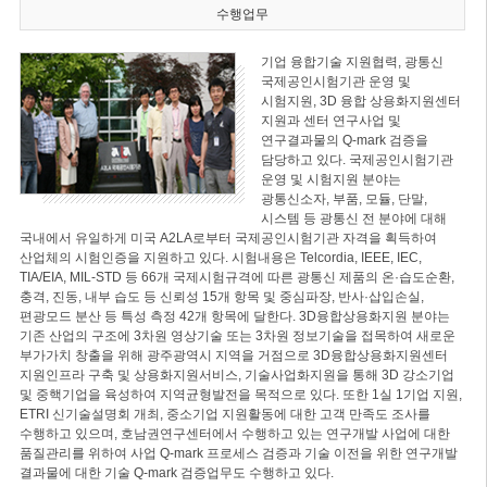
수행업무
기업 융합기술 지원협력, 광통신
국제공인시험기관 운영 및
시험지원, 3D 융합 상용화지원센터
지원과 센터 연구사업 및
연구결과물의 Q-mark 검증을
담당하고 있다. 국제공인시험기관
운영 및 시험지원 분야는
광통신소자, 부품, 모듈, 단말,
시스템 등 광통신 전 분야에 대해
국내에서 유일하게 미국 A2LA로부터 국제공인시험기관 자격을 획득하여
산업체의 시험인증을 지원하고 있다. 시험내용은 Telcordia, IEEE, IEC,
TIA/EIA, MIL-STD 등 66개 국제시험규격에 따른 광통신 제품의 온·습도순환,
충격, 진동, 내부 습도 등 신뢰성 15개 항목 및 중심파장, 반사·삽입손실,
편광모드 분산 등 특성 측정 42개 항목에 달한다. 3D융합상용화지원 분야는
기존 산업의 구조에 3차원 영상기술 또는 3차원 정보기술을 접목하여 새로운
부가가치 창출을 위해 광주광역시 지역을 거점으로 3D융합상용화지원센터
지원인프라 구축 및 상용화지원서비스, 기술사업화지원을 통해 3D 강소기업
및 중핵기업을 육성하여 지역균형발전을 목적으로 있다. 또한 1실 1기업 지원,
ETRI 신기술설명회 개최, 중소기업 지원활동에 대한 고객 만족도 조사를
수행하고 있으며, 호남권연구센터에서 수행하고 있는 연구개발 사업에 대한
품질관리를 위하여 사업 Q-mark 프로세스 검증과 기술 이전을 위한 연구개발
결과물에 대한 기술 Q-mark 검증업무도 수행하고 있다.