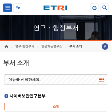
본문 바로가기
주요메뉴 바로가기
하단메뉴 바로가기
En
연구ㆍ행정부서
연구·행정부서
인공지능연구소
부서 소개
부서 소개
메뉴를 선택하세요.
사이버보안연구본부
소개