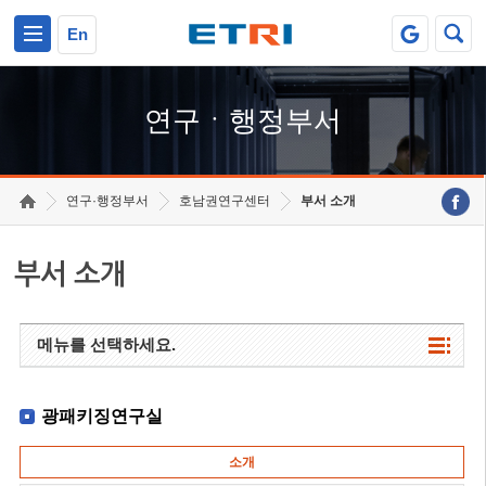
본문 바로가기
주요메뉴 바로가기
하단메뉴 바로가기
En
연구ㆍ행정부서
연구·행정부서
호남권연구센터
부서 소개
부서 소개
메뉴를 선택하세요.
광패키징연구실
소개