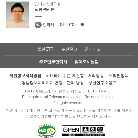
광패키징연구실
실장 권상진
062-970-6599
연락처
클린ETRI
e-신문고
공익신고
주요업무연락처
찾아오시는길
개인정보처리방침
이해하기 쉬운 개인정보처리방침
저작권정책
영상정보처리기기 운영ㆍ관리 방침
부설연구소공고
(34129) 대전광역시 유성구 가정로 218, TEL
1466-38
Electronics and Telecommunications Research Institute.
All rights reserved.
본 홈페이지에 게시된 이메일 주소가 자동수집되는 것을 거부하며, 이를 위반시
정보통신망법에 의해 처벌됨을 유념하시기 바랍니다.