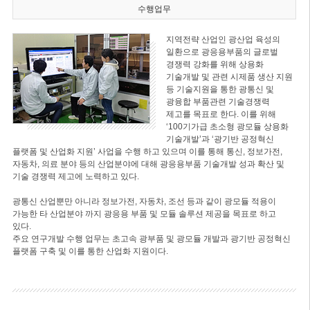
수행업무
지역전략 산업인 광산업 육성의
일환으로 광응용부품의 글로벌
경쟁력 강화를 위해 상용화
기술개발 및 관련 시제품 생산 지원
등 기술지원을 통한 광통신 및
광융합 부품관련 기술경쟁력
제고를 목표로 한다. 이를 위해
‘100기가급 초소형 광모듈 상용화
기술개발’과 ‘광기반 공정혁신
플랫폼 및 산업화 지원’ 사업을 수행 하고 있으며 이를 통해 통신, 정보가전,
자동차, 의료 분야 등의 산업분야에 대해 광응용부품 기술개발 성과 확산 및
기술 경쟁력 제고에 노력하고 있다.
광통신 산업뿐만 아니라 정보가전, 자동차, 조선 등과 같이 광모듈 적용이
가능한 타 산업분야 까지 광응용 부품 및 모듈 솔루션 제공을 목표로 하고
있다.
주요 연구개발 수행 업무는 초고속 광부품 및 광모듈 개발과 광기반 공정혁신
플랫폼 구축 및 이를 통한 산업화 지원이다.