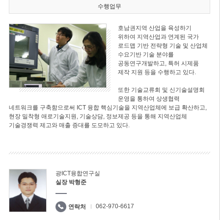
수행업무
호남권지역 산업을 육성하기
위하여 지역산업과 연계된 국가
로드맵 기반 전략형 기술 및 산업체
수요기반 기술 분야를
공동연구개발하고, 특허 시제품
제작 지원 등을 수행하고 있다.
또한 기술교류회 및 신기술설명회
운영을 통하여 상생협력
네트워크를 구축함으로써 ICT 융합 핵심기술을 지역산업체에 보급 확산하고,
현장 밀착형 애로기술지원, 기술상담, 정보제공 등을 통해 지역산업체
기술경쟁력 제고와 매출 증대를 도모하고 있다.
광ICT융합연구실
실장 박형준
062-970-6617
연락처