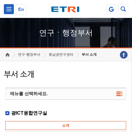
본문 바로가기
주요메뉴 바로가기
하단메뉴 바로가기
En
연구ㆍ행정부서
연구·행정부서
호남권연구센터
부서 소개
부서 소개
메뉴를 선택하세요.
광ICT융합연구실
소개