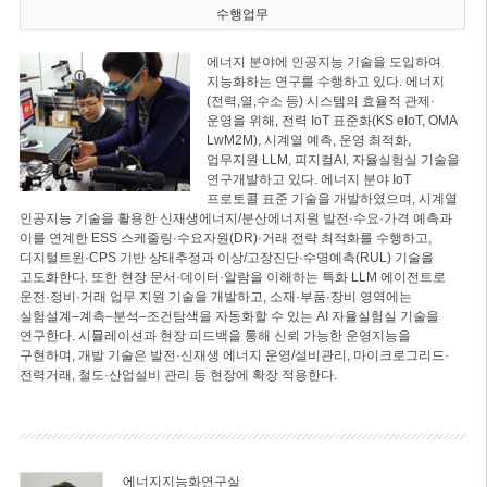
수행업무
에너지 분야에 인공지능 기술을 도입하여
지능화하는 연구를 수행하고 있다. 에너지
(전력,열,수소 등) 시스템의 효율적 관제·
운영을 위해, 전력 IoT 표준화(KS eIoT, OMA
LwM2M), 시계열 예측, 운영 최적화,
업무지원 LLM, 피지컬AI, 자율실험실 기술을
연구개발하고 있다. 에너지 분야 IoT
프로토콜 표준 기술을 개발하였으며, 시계열
인공지능 기술을 활용한 신재생에너지/분산에너지원 발전·수요·가격 예측과
이를 연계한 ESS 스케줄링·수요자원(DR)·거래 전략 최적화를 수행하고,
디지털트윈·CPS 기반 상태추정과 이상/고장진단·수명예측(RUL) 기술을
고도화한다. 또한 현장 문서·데이터·알람을 이해하는 특화 LLM 에이전트로
운전·정비·거래 업무 지원 기술을 개발하고, 소재·부품·장비 영역에는
실험설계–계측–분석–조건탐색을 자동화할 수 있는 AI 자율실험실 기술을
연구한다. 시뮬레이션과 현장 피드백을 통해 신뢰 가능한 운영지능을
구현하며, 개발 기술은 발전·신재생 에너지 운영/설비관리, 마이크로그리드·
전력거래, 철도·산업설비 관리 등 현장에 확장 적용한다.
에너지지능화연구실