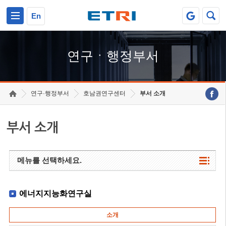
본문 바로가기
주요메뉴 바로가기
하단메뉴 바로가기
En
연구ㆍ행정부서
연구·행정부서
호남권연구센터
부서 소개
부서 소개
메뉴를 선택하세요.
에너지지능화연구실
소개