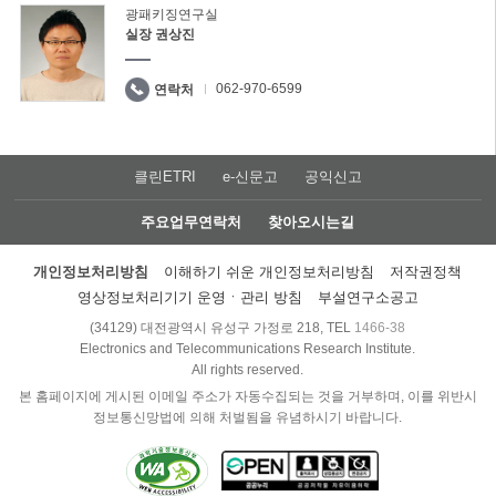
광패키징연구실
실장 권상진
062-970-6599
연락처
클린ETRI
e-신문고
공익신고
주요업무연락처
찾아오시는길
개인정보처리방침
이해하기 쉬운 개인정보처리방침
저작권정책
영상정보처리기기 운영ㆍ관리 방침
부설연구소공고
(34129) 대전광역시 유성구 가정로 218, TEL
1466-38
Electronics and Telecommunications Research Institute.
All rights reserved.
본 홈페이지에 게시된 이메일 주소가 자동수집되는 것을 거부하며, 이를 위반시
정보통신망법에 의해 처벌됨을 유념하시기 바랍니다.