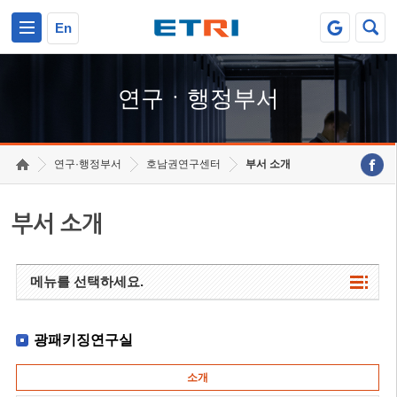
본문 바로가기
주요메뉴 바로가기
하단메뉴 바로가기
En
연구ㆍ행정부서
연구·행정부서
호남권연구센터
부서 소개
부서 소개
메뉴를 선택하세요.
광패키징연구실
소개