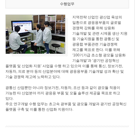
수행업무
지역전략 산업인 광산업 육성의
일환으로 광응용부품의 글로벌
경쟁력 강화를 위해 상용화
기술개발 및 관련 시제품 생산 지원
등 기술지원을 통한 광통신 및
광융합 부품관련 기술경쟁력
제고를 목표로 한다. 이를 위해
‘100기가급 초소형 광모듈 상용화
기술개발’과 ‘광기반 공정혁신
플랫폼 및 산업화 지원’ 사업을 수행 하고 있으며 이를 통해 통신, 정보가전,
자동차, 의료 분야 등의 산업분야에 대해 광응용부품 기술개발 성과 확산 및
기술 경쟁력 제고에 노력하고 있다.
광통신 산업뿐만 아니라 정보가전, 자동차, 조선 등과 같이 광모듈 적용이
가능한 타 산업분야 까지 광응용 부품 및 모듈 솔루션 제공을 목표로 하고
있다.
주요 연구개발 수행 업무는 초고속 광부품 및 광모듈 개발과 광기반 공정혁신
플랫폼 구축 및 이를 통한 산업화 지원이다.