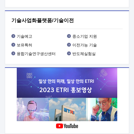
프로그램 개발
 상세이력ㅇ(붙 임1) 대상인력 A 상세이력ㅇ(붙
임2) 대상인력 B 상세이력
3. 신청방법 및 향후일정 등

신청방법: 이메일 (verdi@etri.re.kr)* <별첨양식>을 작성하여
기술사업화플랫폼/기술이전
제출
 문 의 처: ETRI사업화본부 기업성장지원부
기업성장지원전략실ㅇ오경석 책임 연구원 (T. 042-860-5076,
verdi@etri.re.kr)
 제출양식
ㅇ(별첨양식) ETRI연구인력
기술예고
중소기업 지원
현장지원 신청서 (기업)
보유특허
이전가능 기술
융합기술연구생산센터
반도체실험실