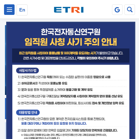
본문 바로가기
주요메뉴 바로가기
En
지식공유
ETRI 오픈소스
플랫폼
거버넌스 대응
발간자료