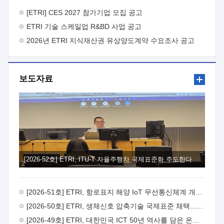
바랍니다.
2026년 8월 한국전자통신연구원장
1. 추진개요

추진목적: ETRI 인력을 기업현장에 파견. 기술지원을
[ETRI] CES 2027 참가기업 모집 공고
실시함으로써 ETRI 개발기술의 사업화를 지원하여
ETRI 기술 스케일업 R&BD 사업 공고
사업화성과를 극대화하고, 지원기업을 강견기업으로 육성하고자
함.
2026년 ETRI 지식재산권 유상양도계약 수요조사 공고
 신청자격: ETRI 협력기업 및 일반 ICT 중소기업*
협력기업: ETRI 창업/연구소기업, 기술이전/출자기업 등 ETRI
개발기술을 사업화하고자 하는 기업
 파견기간: 1년 이상
[최대 3년까지 연속지원 가능]* 연속지원은 지원완료 시점에서
보도자료
당해 지원실적과 차기 지원계획을 평가하여 결정
 기업부담:
연구인력 연봉기준 30 ~ 40%* (1년차) 연봉의 30%, (2 ~ 3년차)
연봉의 40%
 추진일정(1)희망기업 신청/접수(2)희망인력-
희망기업 매칭(3)현장조사/ 선정(심의)(4)협약체결(5)
기업파견8월 3일 ~ 14일
8월 17일 ~ 26일
9월초순
9월 중순
10월 이후* 상기일정은 희망인력-희망기업간 매칭 원활시를
가정한 것으로 상황에 따라 상당기간 일정이 지연될 수 있음. **
(1)희망인력-희망기업간 적합성이 낮다고 판단되거나, (2)
희망인력이 파견의사를 철회할 경우 후속 절차가 진행되지 않을
[2026-52호] ETRI, ITU-T 자율주행차 국제표준화 주도한다
수 있음.2. 현장지원 희망인력 및 상세이력
 희망인력
목록기술분야연구인력번호지원가능 기술반도체/
전자소자A반도체 소자(trasistor/diode) 제작 공정 전자소자 제작
[2026-51호] ETRI, 항로표지 해양 IoT 무선통신체계 개발 나선다
공정(FET / SBD 등 )유기물 반도체 소재 및 소자 설계, 합성 및
제작바이오센서 설계/제작토양/수질/가스 센서 설계/
[2026-50호] ETRI, 생체신호 압축기술 국제표준 채택...의료 AI 시대 연다
제작광소자응용B광 센서 및 응용 시스템시스템 제어 및 데이터
[2026-49호] ETRI, 대한민국 ICT 50년 역사를 담은 온라인 50년사 공개
처리FPGA 제어, VHDL 프로그램 개발Labview, Python, C