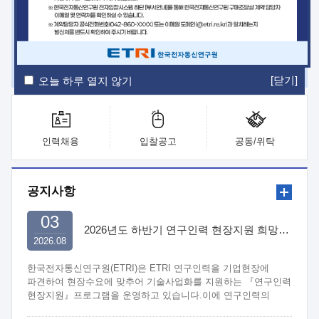
ETRI Insight
ETRI Journal
전자통신동향분석
ETRI 웹진
ETRI 간행물
전자도서관
[닫기]
오늘 하루 열지 않기
인력채용
입찰공고
공동/위탁
공지사항
03
2026년도 하반기 연구인력 현장지원 희망기업 신청/접수
2026.08
한국전자통신연구원(ETRI)은 ETRI 연구인력을 기업현장에
파견하여 현장수요에 맞추어 기술사업화를 지원하는 『연구인력
현장지원』프로그램을 운영하고 있습니다.이에 연구인력의
지원을 희망하는 중소.중견기업에서는 신청하여 주시기