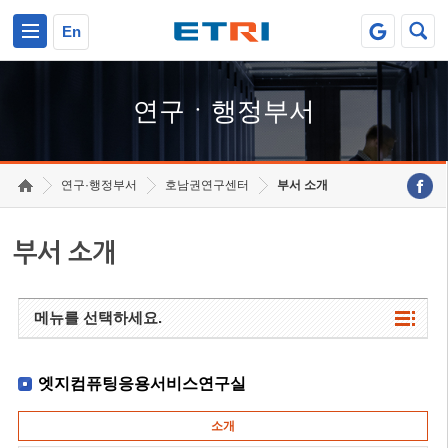
본문 바로가기
주요메뉴 바로가기
하단메뉴 바로가기
En
연구ㆍ행정부서
연구·행정부서
호남권연구센터
부서 소개
부서 소개
메뉴를 선택하세요.
엣지컴퓨팅응용서비스연구실
소개