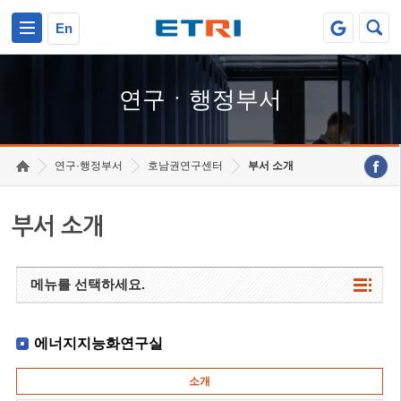
본문 바로가기
주요메뉴 바로가기
하단메뉴 바로가기
En
연구ㆍ행정부서
연구·행정부서
호남권연구센터
부서 소개
부서 소개
메뉴를 선택하세요.
에너지지능화연구실
소개