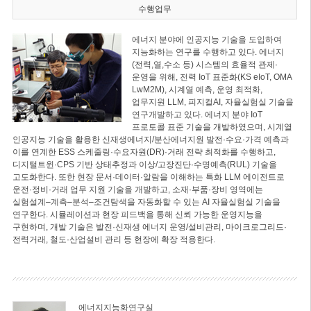
수행업무
에너지 분야에 인공지능 기술을 도입하여
지능화하는 연구를 수행하고 있다. 에너지
(전력,열,수소 등) 시스템의 효율적 관제·
운영을 위해, 전력 IoT 표준화(KS eIoT, OMA
LwM2M), 시계열 예측, 운영 최적화,
업무지원 LLM, 피지컬AI, 자율실험실 기술을
연구개발하고 있다. 에너지 분야 IoT
프로토콜 표준 기술을 개발하였으며, 시계열
인공지능 기술을 활용한 신재생에너지/분산에너지원 발전·수요·가격 예측과
이를 연계한 ESS 스케줄링·수요자원(DR)·거래 전략 최적화를 수행하고,
디지털트윈·CPS 기반 상태추정과 이상/고장진단·수명예측(RUL) 기술을
고도화한다. 또한 현장 문서·데이터·알람을 이해하는 특화 LLM 에이전트로
운전·정비·거래 업무 지원 기술을 개발하고, 소재·부품·장비 영역에는
실험설계–계측–분석–조건탐색을 자동화할 수 있는 AI 자율실험실 기술을
연구한다. 시뮬레이션과 현장 피드백을 통해 신뢰 가능한 운영지능을
구현하며, 개발 기술은 발전·신재생 에너지 운영/설비관리, 마이크로그리드·
전력거래, 철도·산업설비 관리 등 현장에 확장 적용한다.
에너지지능화연구실