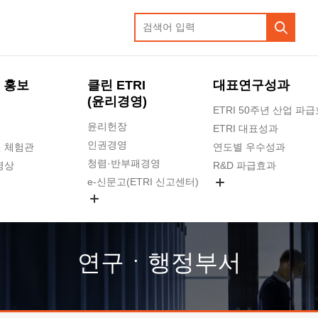
 홍보
클린 ETRI
대표연구성과
(윤리경영)
ETRI 50주년 산업 파
윤리헌장
ETRI 대표성과
인권경영
 체험관
연도별 우수성과
청렴·반부패경영
영상
R&D 파급효과
e-신문고(ETRI 신고센터)
지식공유플랫폼
공익신고
청렴포털 신고
고객의소리
연구ㆍ행정부서
수의계약 현황
부패징계 현황
감사결과공개