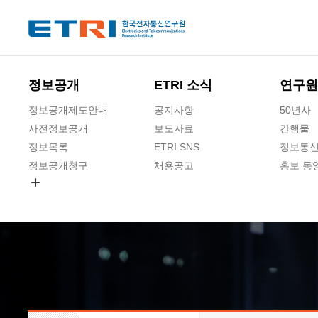
본문 바로가기
주요메뉴 바로가기
하단메뉴 바로가기
정보공개
ETRI 소식
연구원
정보공개제도안내
공지사항
50년사
사전정보공개
보도자료
간행물
정보목록
ETRI SNS
정보통신
정보공개청구
채용공고
홍보 동
경영공시
공공데이터개방
사업실명제