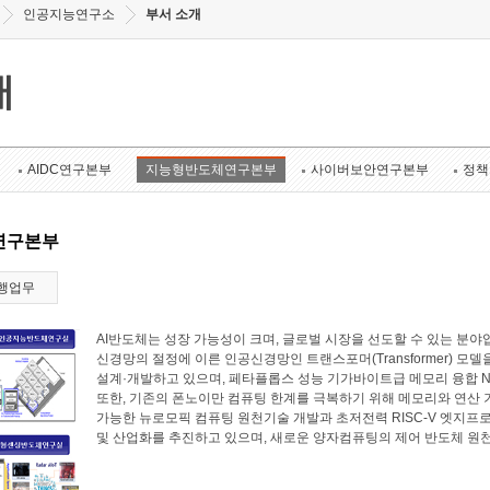
인공지능연구소
부서 소개
개
AIDC연구본부
지능형반도체연구본부
사이버보안연구본부
정책
연구본부
행업무
AI반도체는 성장 가능성이 크며, 글로벌 시장을 선도할 수 있는 
신경망의 절정에 이른 인공신경망인 트랜스포머(Transformer) 모
설계·개발하고 있으며, 페타플롭스 성능 기가바이트급 메모리 융합 N
또한, 기존의 폰노이만 컴퓨팅 한계를 극복하기 위해 메모리와 연산
가능한 뉴로모픽 컴퓨팅 원천기술 개발과 초저전력 RISC-V 엣지프로
및 산업화를 추진하고 있으며, 새로운 양자컴퓨팅의 제어 반도체 원천