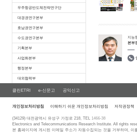
우주항공반도체전략연구단
대경권연구본부
호남권연구본부
지능
수도권연구본부
본부
기획본부
사업화본부
행정본부
대외협력부
클린ETRI
e-신문고
공익신고
개인정보처리방침
이해하기 쉬운 개인정보처리방침
저작권정책
(34129) 대전광역시 유성구 가정로 218, TEL
1466-38
Electronics and Telecommunications Research Institute.
All rights res
본 홈페이지에 게시된 이메일 주소가 자동수집되는 것을 거부하며, 이