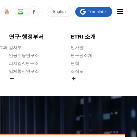
Translate
En
glish
연구·행정부서
ETRI 소개
급효과
감사부
인사말
인공지능연구소
연구원소개
피지컬AI연구소
연혁
입체통신연구소
조직도
공간미디어연구소
기타 공개정보
ADX융합연구소
원규 제·개정 예고
ICT전략연구소
연구원 고객헌장
인공지능안전연구소
ETRI CI
우주항공반도체전략연구단
주요업무연락처
대경권연구본부
찾아오시는길
호남권연구본부