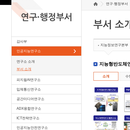
연구·행정부서
연구·행정부서
부서 소
감사부
지능정보연구본부
인공지능연구소
연구소 소개
지능형반도체
부서 소개
소개
수
피지컬AI연구소
입체통신연구소
공간미디어연구소
ADX융합연구소
ICT전략연구소
인공지능안전연구소