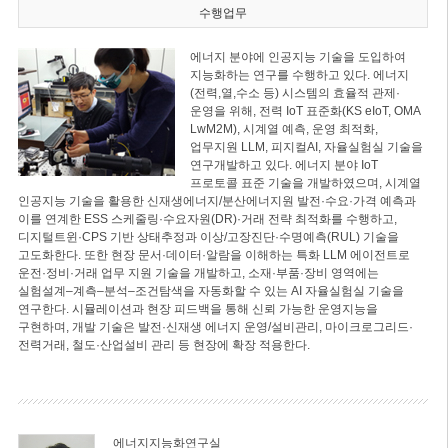
수행업무
에너지 분야에 인공지능 기술을 도입하여
지능화하는 연구를 수행하고 있다. 에너지
(전력,열,수소 등) 시스템의 효율적 관제·
운영을 위해, 전력 IoT 표준화(KS eIoT, OMA
LwM2M), 시계열 예측, 운영 최적화,
업무지원 LLM, 피지컬AI, 자율실험실 기술을
연구개발하고 있다. 에너지 분야 IoT
프로토콜 표준 기술을 개발하였으며, 시계열
인공지능 기술을 활용한 신재생에너지/분산에너지원 발전·수요·가격 예측과
이를 연계한 ESS 스케줄링·수요자원(DR)·거래 전략 최적화를 수행하고,
디지털트윈·CPS 기반 상태추정과 이상/고장진단·수명예측(RUL) 기술을
고도화한다. 또한 현장 문서·데이터·알람을 이해하는 특화 LLM 에이전트로
운전·정비·거래 업무 지원 기술을 개발하고, 소재·부품·장비 영역에는
실험설계–계측–분석–조건탐색을 자동화할 수 있는 AI 자율실험실 기술을
연구한다. 시뮬레이션과 현장 피드백을 통해 신뢰 가능한 운영지능을
구현하며, 개발 기술은 발전·신재생 에너지 운영/설비관리, 마이크로그리드·
전력거래, 철도·산업설비 관리 등 현장에 확장 적용한다.
에너지지능화연구실