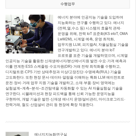
수행업무
에너지 분야에 인공지능 기술을 도입하여
지능화하는 연구를 수행하고 있다. 에너지
(전력,열,수소 등) 시스템의 효율적 관제·
운영을 위해, 전력 IoT 표준화(KS eIoT, OMA
LwM2M), 시계열 예측, 운영 최적화,
업무지원 LLM, 피지컬AI, 자율실험실 기술을
연구개발하고 있다. 에너지 분야 IoT
프로토콜 표준 기술을 개발하였으며, 시계열
인공지능 기술을 활용한 신재생에너지/분산에너지원 발전·수요·가격 예측과
이를 연계한 ESS 스케줄링·수요자원(DR)·거래 전략 최적화를 수행하고,
디지털트윈·CPS 기반 상태추정과 이상/고장진단·수명예측(RUL) 기술을
고도화한다. 또한 현장 문서·데이터·알람을 이해하는 특화 LLM 에이전트로
운전·정비·거래 업무 지원 기술을 개발하고, 소재·부품·장비 영역에는
실험설계–계측–분석–조건탐색을 자동화할 수 있는 AI 자율실험실 기술을
연구한다. 시뮬레이션과 현장 피드백을 통해 신뢰 가능한 운영지능을
구현하며, 개발 기술은 발전·신재생 에너지 운영/설비관리, 마이크로그리드·
전력거래, 철도·산업설비 관리 등 현장에 확장 적용한다.
에너지지능화연구실