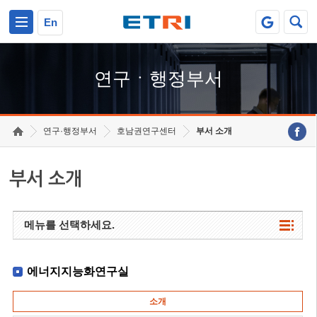
본문 바로가기
주요메뉴 바로가기
하단메뉴 바로가기
En
연구ㆍ행정부서
연구·행정부서
호남권연구센터
부서 소개
부서 소개
메뉴를 선택하세요.
에너지지능화연구실
소개