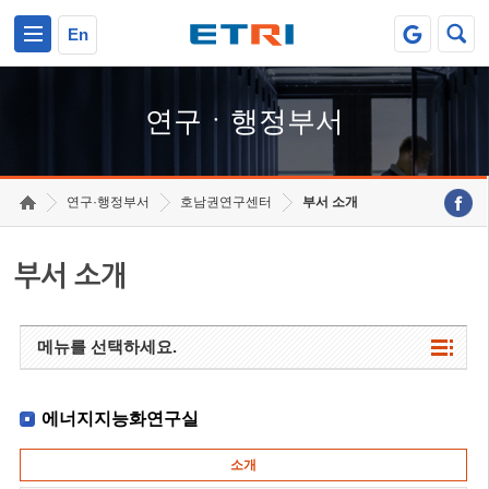
본문 바로가기
주요메뉴 바로가기
하단메뉴 바로가기
En
연구ㆍ행정부서
연구·행정부서
호남권연구센터
부서 소개
부서 소개
메뉴를 선택하세요.
에너지지능화연구실
소개