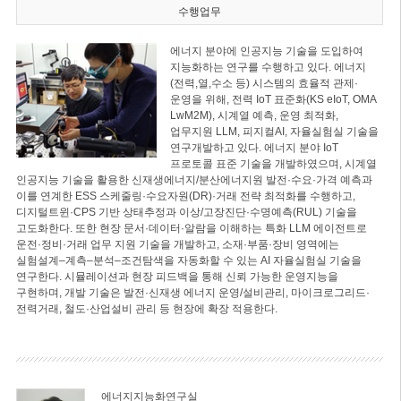
수행업무
에너지 분야에 인공지능 기술을 도입하여
지능화하는 연구를 수행하고 있다. 에너지
(전력,열,수소 등) 시스템의 효율적 관제·
운영을 위해, 전력 IoT 표준화(KS eIoT, OMA
LwM2M), 시계열 예측, 운영 최적화,
업무지원 LLM, 피지컬AI, 자율실험실 기술을
연구개발하고 있다. 에너지 분야 IoT
프로토콜 표준 기술을 개발하였으며, 시계열
인공지능 기술을 활용한 신재생에너지/분산에너지원 발전·수요·가격 예측과
이를 연계한 ESS 스케줄링·수요자원(DR)·거래 전략 최적화를 수행하고,
디지털트윈·CPS 기반 상태추정과 이상/고장진단·수명예측(RUL) 기술을
고도화한다. 또한 현장 문서·데이터·알람을 이해하는 특화 LLM 에이전트로
운전·정비·거래 업무 지원 기술을 개발하고, 소재·부품·장비 영역에는
실험설계–계측–분석–조건탐색을 자동화할 수 있는 AI 자율실험실 기술을
연구한다. 시뮬레이션과 현장 피드백을 통해 신뢰 가능한 운영지능을
구현하며, 개발 기술은 발전·신재생 에너지 운영/설비관리, 마이크로그리드·
전력거래, 철도·산업설비 관리 등 현장에 확장 적용한다.
에너지지능화연구실