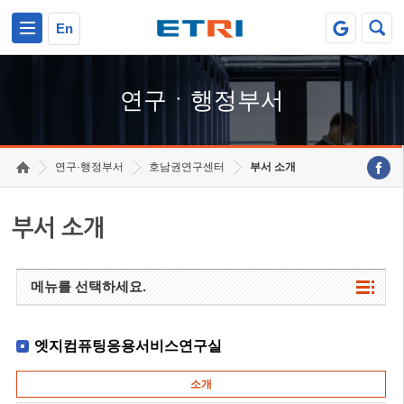
본문 바로가기
주요메뉴 바로가기
하단메뉴 바로가기
En
연구ㆍ행정부서
연구·행정부서
호남권연구센터
부서 소개
부서 소개
메뉴를 선택하세요.
엣지컴퓨팅응용서비스연구실
소개