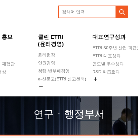
 홍보
클린 ETRI
대표연구성과
(윤리경영)
ETRI 50주년 산업 파
윤리헌장
ETRI 대표성과
인권경영
 체험관
연도별 우수성과
청렴·반부패경영
영상
R&D 파급효과
e-신문고(ETRI 신고센터)
지식공유플랫폼
공익신고
청렴포털 신고
고객의소리
연구ㆍ행정부서
수의계약 현황
부패징계 현황
감사결과공개