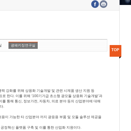
수도권연구본부
기획본부
사업화본부
행정본부
대외협력부
실
광패키징연구실
TOP
력 강화를 위해 상용화 기술개발 및 관련 시제품 생산 지원 등
 한다. 이를 위해 ‘100기가급 초소형 광모듈 상용화 기술개발’과
이를 통해 통신, 정보가전, 자동차, 의료 분야 등의 산업분야에 대해
다.
적용이 가능한 타 산업분야 까지 광응용 부품 및 모듈 솔루션 제공을
 공정혁신 플랫폼 구축 및 이를 통한 산업화 지원이다.