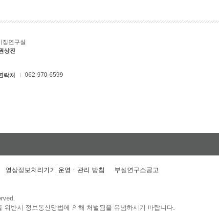
키징연구실
 권상진
062-970-6599
연락처
영상정보처리기기 운영ㆍ관리 방침
부설연구소공고
erved.
를 위반시 정보통신망법에 의해 처벌됨을 유념하시기 바랍니다.