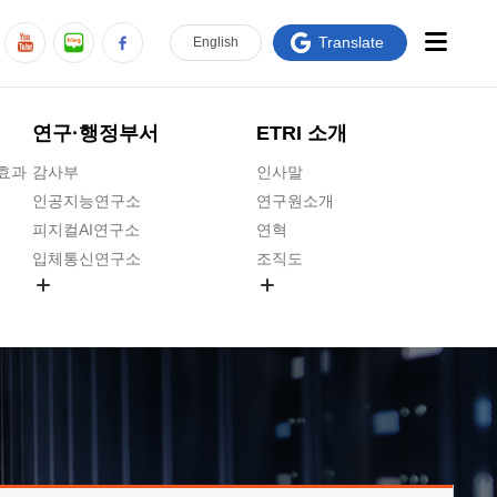
Translate
En
glish
연구·행정부서
ETRI 소개
급효과
감사부
인사말
인공지능연구소
연구원소개
피지컬AI연구소
연혁
입체통신연구소
조직도
공간미디어연구소
기타 공개정보
ADX융합연구소
원규 제·개정 예고
ICT전략연구소
연구원 고객헌장
인공지능안전연구소
ETRI CI
우주항공반도체전략연구단
주요업무연락처
대경권연구본부
찾아오시는길
호남권연구본부