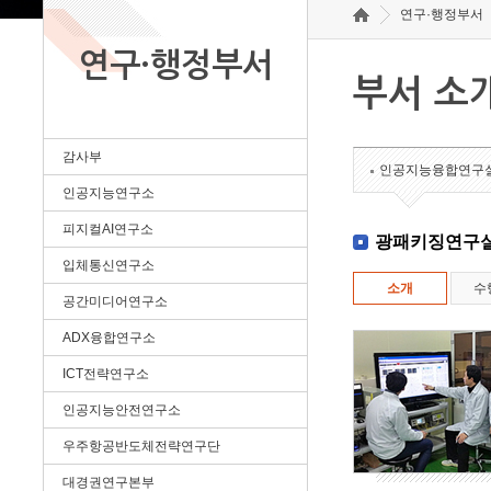
연구·행정부서
연구·행정부서
부서 소
감사부
인공지능융합연구
인공지능연구소
피지컬AI연구소
광패키징연구
입체통신연구소
소개
수
공간미디어연구소
ADX융합연구소
ICT전략연구소
인공지능안전연구소
우주항공반도체전략연구단
대경권연구본부