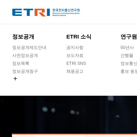
본문 바로가기
주요메뉴 바로가기
하단메뉴 바로가기
정보공개
ETRI 소식
연구원
정보공개제도안내
공지사항
50년사
사전정보공개
보도자료
간행물
정보목록
ETRI SNS
정보통신
정보공개청구
채용공고
홍보 동
경영공시
공공데이터개방
사업실명제