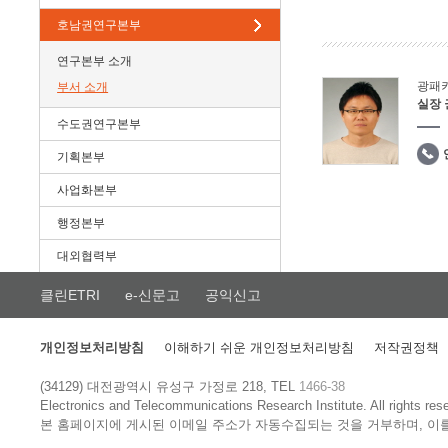
호남권연구본부
연구본부 소개
광패
부서 소개
실장
수도권연구본부
기획본부
사업화본부
행정본부
대외협력부
클린ETRI
e-신문고
공익신고
개인정보처리방침
이해하기 쉬운 개인정보처리방침
저작권정책
(34129) 대전광역시 유성구 가정로 218, TEL
1466-38
Electronics and Telecommunications Research Institute.
All rights res
본 홈페이지에 게시된 이메일 주소가 자동수집되는 것을 거부하며, 이