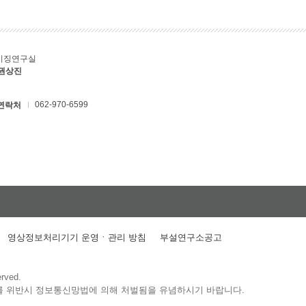
키징연구실
 권상진
062-970-6599
연락처
영상정보처리기기 운영ㆍ관리 방침
부설연구소공고
erved.
를 위반시 정보통신망법에 의해 처벌됨을 유념하시기 바랍니다.