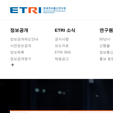
본문 바로가기
주요메뉴 바로가기
하단메뉴 바로가기
정보공개
ETRI 소식
연구원
정보공개제도안내
공지사항
50년사
사전정보공개
보도자료
간행물
정보목록
ETRI SNS
정보통신
정보공개청구
채용공고
홍보 동
경영공시
공공데이터개방
사업실명제