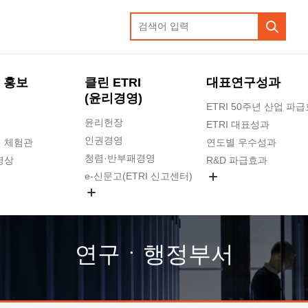
 홍보
클린 ETRI
대표연구성과
(윤리경영)
ETRI 50주년 산업 파
윤리헌장
ETRI 대표성과
인권경영
 체험관
연도별 우수성과
청렴·반부패경영
영상
R&D 파급효과
e-신문고(ETRI 신고센터)
지식공유플랫폼
공익신고
청렴포털 신고
고객의소리
연구ㆍ행정부서
수의계약 현황
부패징계 현황
감사결과공개