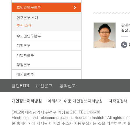
호남권연구본부
연구본부 소개
광패
부서 소개
실장
수도권연구본부
기획본부
사업화본부
행정본부
대외협력부
클린ETRI
e-신문고
공익신고
개인정보처리방침
이해하기 쉬운 개인정보처리방침
저작권정책
(34129) 대전광역시 유성구 가정로 218, TEL
1466-38
Electronics and Telecommunications Research Institute.
All rights res
본 홈페이지에 게시된 이메일 주소가 자동수집되는 것을 거부하며, 이