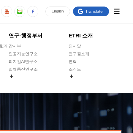
Translate
En
glish
연구·행정부서
ETRI 소개
급효과
감사부
인사말
인공지능연구소
연구원소개
피지컬AI연구소
연혁
입체통신연구소
조직도
공간미디어연구소
기타 공개정보
ADX융합연구소
원규 제·개정 예고
ICT전략연구소
연구원 고객헌장
인공지능안전연구소
ETRI CI
우주항공반도체전략연구단
주요업무연락처
대경권연구본부
찾아오시는길
호남권연구본부