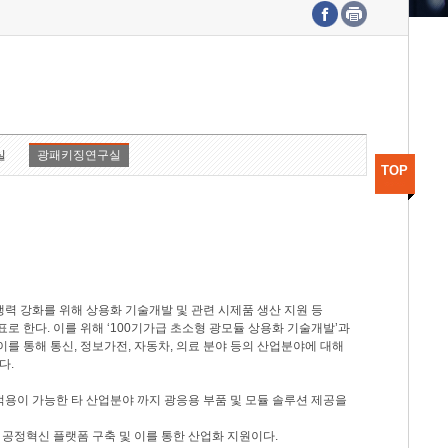
수도권연구본부
기획본부
사업화본부
행정본부
대외협력부
실
광패키징연구실
TOP
력 강화를 위해 상용화 기술개발 및 관련 시제품 생산 지원 등
 한다. 이를 위해 ‘100기가급 초소형 광모듈 상용화 기술개발’과
이를 통해 통신, 정보가전, 자동차, 의료 분야 등의 산업분야에 대해
다.
적용이 가능한 타 산업분야 까지 광응용 부품 및 모듈 솔루션 제공을
 공정혁신 플랫폼 구축 및 이를 통한 산업화 지원이다.