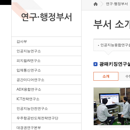
연구·행정부서
연구·행정부서
부서 소
감사부
인공지능융합연구
인공지능연구소
피지컬AI연구소
광패키징연구
입체통신연구소
소개
수
공간미디어연구소
ADX융합연구소
ICT전략연구소
인공지능안전연구소
우주항공반도체전략연구단
대경권연구본부