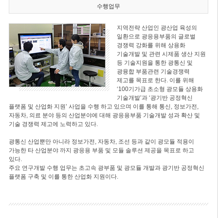
수행업무
지역전략 산업인 광산업 육성의
일환으로 광응용부품의 글로벌
경쟁력 강화를 위해 상용화
기술개발 및 관련 시제품 생산 지원
등 기술지원을 통한 광통신 및
광융합 부품관련 기술경쟁력
제고를 목표로 한다. 이를 위해
‘100기가급 초소형 광모듈 상용화
기술개발’과 ‘광기반 공정혁신
플랫폼 및 산업화 지원’ 사업을 수행 하고 있으며 이를 통해 통신, 정보가전,
자동차, 의료 분야 등의 산업분야에 대해 광응용부품 기술개발 성과 확산 및
기술 경쟁력 제고에 노력하고 있다.
광통신 산업뿐만 아니라 정보가전, 자동차, 조선 등과 같이 광모듈 적용이
가능한 타 산업분야 까지 광응용 부품 및 모듈 솔루션 제공을 목표로 하고
있다.
주요 연구개발 수행 업무는 초고속 광부품 및 광모듈 개발과 광기반 공정혁신
플랫폼 구축 및 이를 통한 산업화 지원이다.