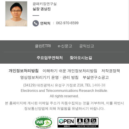
광패키징연구실
실장 권상진
062-970-6599
연락처
클린ETRI
e-신문고
공익신고
주요업무연락처
찾아오시는길
개인정보처리방침
이해하기 쉬운 개인정보처리방침
저작권정책
영상정보처리기기 운영ㆍ관리 방침
부설연구소공고
(34129) 대전광역시 유성구 가정로 218, TEL
1466-38
Electronics and Telecommunications Research Institute.
All rights reserved.
본 홈페이지에 게시된 이메일 주소가 자동수집되는 것을 거부하며, 이를 위반시
정보통신망법에 의해 처벌됨을 유념하시기 바랍니다.