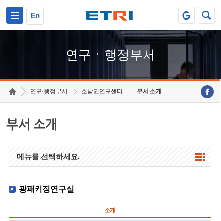
본문 바로가기
주요메뉴 바로가기
하단메뉴 바로가기
En
연구ㆍ행정부서
연구·행정부서
호남권연구센터
부서 소개
부서 소개
메뉴를 선택하세요.
광패키징연구실
소개