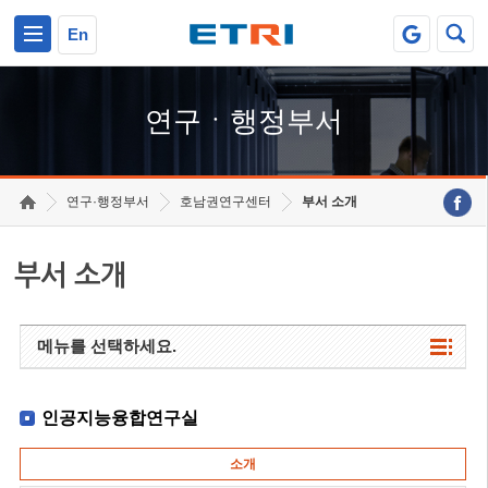
본문 바로가기
주요메뉴 바로가기
하단메뉴 바로가기
En
연구ㆍ행정부서
연구·행정부서
호남권연구센터
부서 소개
부서 소개
메뉴를 선택하세요.
인공지능융합연구실
소개