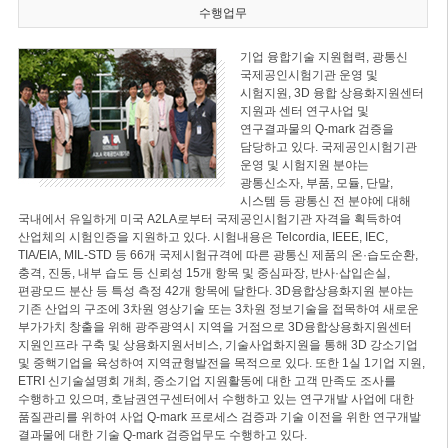
수행업무
기업 융합기술 지원협력, 광통신
국제공인시험기관 운영 및
시험지원, 3D 융합 상용화지원센터
지원과 센터 연구사업 및
연구결과물의 Q-mark 검증을
담당하고 있다. 국제공인시험기관
운영 및 시험지원 분야는
광통신소자, 부품, 모듈, 단말,
시스템 등 광통신 전 분야에 대해
국내에서 유일하게 미국 A2LA로부터 국제공인시험기관 자격을 획득하여
산업체의 시험인증을 지원하고 있다. 시험내용은 Telcordia, IEEE, IEC,
TIA/EIA, MIL-STD 등 66개 국제시험규격에 따른 광통신 제품의 온·습도순환,
충격, 진동, 내부 습도 등 신뢰성 15개 항목 및 중심파장, 반사·삽입손실,
편광모드 분산 등 특성 측정 42개 항목에 달한다. 3D융합상용화지원 분야는
기존 산업의 구조에 3차원 영상기술 또는 3차원 정보기술을 접목하여 새로운
부가가치 창출을 위해 광주광역시 지역을 거점으로 3D융합상용화지원센터
지원인프라 구축 및 상용화지원서비스, 기술사업화지원을 통해 3D 강소기업
및 중핵기업을 육성하여 지역균형발전을 목적으로 있다. 또한 1실 1기업 지원,
ETRI 신기술설명회 개최, 중소기업 지원활동에 대한 고객 만족도 조사를
수행하고 있으며, 호남권연구센터에서 수행하고 있는 연구개발 사업에 대한
품질관리를 위하여 사업 Q-mark 프로세스 검증과 기술 이전을 위한 연구개발
결과물에 대한 기술 Q-mark 검증업무도 수행하고 있다.