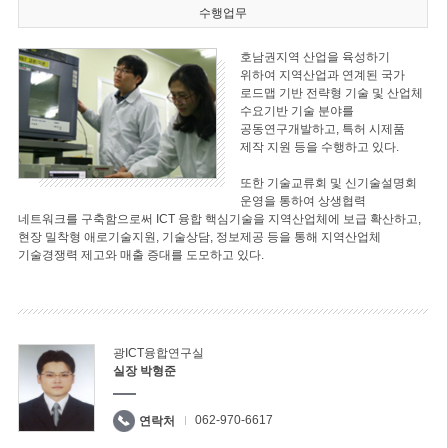
수행업무
호남권지역 산업을 육성하기
위하여 지역산업과 연계된 국가
로드맵 기반 전략형 기술 및 산업체
수요기반 기술 분야를
공동연구개발하고, 특허 시제품
제작 지원 등을 수행하고 있다.
또한 기술교류회 및 신기술설명회
운영을 통하여 상생협력
네트워크를 구축함으로써 ICT 융합 핵심기술을 지역산업체에 보급 확산하고,
현장 밀착형 애로기술지원, 기술상담, 정보제공 등을 통해 지역산업체
기술경쟁력 제고와 매출 증대를 도모하고 있다.
광ICT융합연구실
실장 박형준
062-970-6617
연락처