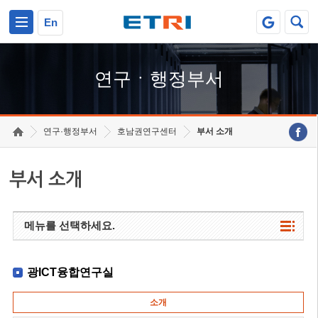
본문 바로가기
주요메뉴 바로가기
하단메뉴 바로가기
En
연구ㆍ행정부서
연구·행정부서
호남권연구센터
부서 소개
부서 소개
메뉴를 선택하세요.
광ICT융합연구실
소개