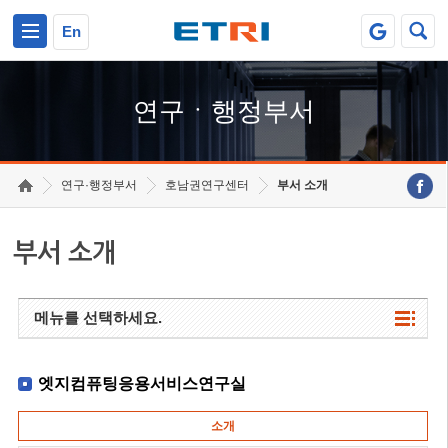
본문 바로가기
주요메뉴 바로가기
하단메뉴 바로가기
En
연구ㆍ행정부서
연구·행정부서
호남권연구센터
부서 소개
부서 소개
메뉴를 선택하세요.
엣지컴퓨팅응용서비스연구실
소개