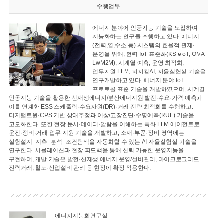
수행업무
에너지 분야에 인공지능 기술을 도입하여
지능화하는 연구를 수행하고 있다. 에너지
(전력,열,수소 등) 시스템의 효율적 관제·
운영을 위해, 전력 IoT 표준화(KS eIoT, OMA
LwM2M), 시계열 예측, 운영 최적화,
업무지원 LLM, 피지컬AI, 자율실험실 기술을
연구개발하고 있다. 에너지 분야 IoT
프로토콜 표준 기술을 개발하였으며, 시계열
인공지능 기술을 활용한 신재생에너지/분산에너지원 발전·수요·가격 예측과
이를 연계한 ESS 스케줄링·수요자원(DR)·거래 전략 최적화를 수행하고,
디지털트윈·CPS 기반 상태추정과 이상/고장진단·수명예측(RUL) 기술을
고도화한다. 또한 현장 문서·데이터·알람을 이해하는 특화 LLM 에이전트로
운전·정비·거래 업무 지원 기술을 개발하고, 소재·부품·장비 영역에는
실험설계–계측–분석–조건탐색을 자동화할 수 있는 AI 자율실험실 기술을
연구한다. 시뮬레이션과 현장 피드백을 통해 신뢰 가능한 운영지능을
구현하며, 개발 기술은 발전·신재생 에너지 운영/설비관리, 마이크로그리드·
전력거래, 철도·산업설비 관리 등 현장에 확장 적용한다.
에너지지능화연구실