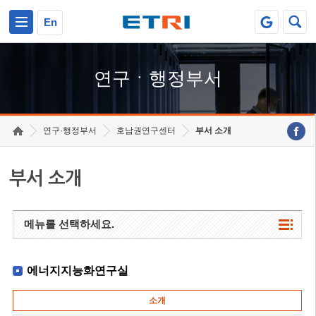
본문 바로가기
주요메뉴 바로가기
하단메뉴 바로가기
En
연구ㆍ행정부서
연구·행정부서
호남권연구센터
부서 소개
부서 소개
메뉴를 선택하세요.
에너지지능화연구실
소개