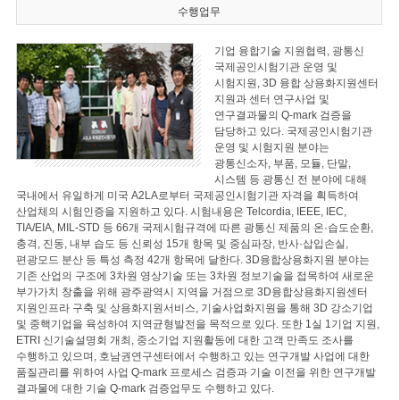
수행업무
기업 융합기술 지원협력, 광통신
국제공인시험기관 운영 및
시험지원, 3D 융합 상용화지원센터
지원과 센터 연구사업 및
연구결과물의 Q-mark 검증을
담당하고 있다. 국제공인시험기관
운영 및 시험지원 분야는
광통신소자, 부품, 모듈, 단말,
시스템 등 광통신 전 분야에 대해
국내에서 유일하게 미국 A2LA로부터 국제공인시험기관 자격을 획득하여
산업체의 시험인증을 지원하고 있다. 시험내용은 Telcordia, IEEE, IEC,
TIA/EIA, MIL-STD 등 66개 국제시험규격에 따른 광통신 제품의 온·습도순환,
충격, 진동, 내부 습도 등 신뢰성 15개 항목 및 중심파장, 반사·삽입손실,
편광모드 분산 등 특성 측정 42개 항목에 달한다. 3D융합상용화지원 분야는
기존 산업의 구조에 3차원 영상기술 또는 3차원 정보기술을 접목하여 새로운
부가가치 창출을 위해 광주광역시 지역을 거점으로 3D융합상용화지원센터
지원인프라 구축 및 상용화지원서비스, 기술사업화지원을 통해 3D 강소기업
및 중핵기업을 육성하여 지역균형발전을 목적으로 있다. 또한 1실 1기업 지원,
ETRI 신기술설명회 개최, 중소기업 지원활동에 대한 고객 만족도 조사를
수행하고 있으며, 호남권연구센터에서 수행하고 있는 연구개발 사업에 대한
품질관리를 위하여 사업 Q-mark 프로세스 검증과 기술 이전을 위한 연구개발
결과물에 대한 기술 Q-mark 검증업무도 수행하고 있다.