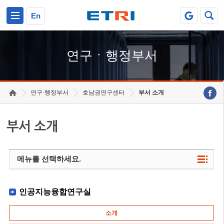
본문 바로가기
주요메뉴 바로가기
하단메뉴 바로가기
En
연구ㆍ행정부서
연구·행정부서
호남권연구센터
부서 소개
부서 소개
메뉴를 선택하세요.
인공지능융합연구실
소개