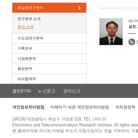
호남권연구본부
연구본부 소개
에너
실장
부서 소개
수도권연구본부
기획본부
사업화본부
행정본부
대외협력부
클린ETRI
e-신문고
공익신고
개인정보처리방침
이해하기 쉬운 개인정보처리방침
저작권정책
(34129) 대전광역시 유성구 가정로 218, TEL
1466-38
Electronics and Telecommunications Research Institute.
All rights res
본 홈페이지에 게시된 이메일 주소가 자동수집되는 것을 거부하며, 이