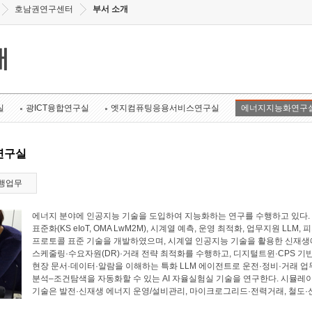
호남권연구센터
부서 소개
개
실
광ICT융합연구실
엣지컴퓨팅응용서비스연구실
에너지지능화연구
연구실
행업무
에너지 분야에 인공지능 기술을 도입하여 지능화하는 연구를 수행하고 있다. 에너
표준화(KS eIoT, OMA LwM2M), 시계열 예측, 운영 최적화, 업무지원 LL
프로토콜 표준 기술을 개발하였으며, 시계열 인공지능 기술을 활용한 신재생에
스케줄링·수요자원(DR)·거래 전략 최적화를 수행하고, 디지털트윈·CPS 기
현장 문서·데이터·알람을 이해하는 특화 LLM 에이전트로 운전·정비·거래 업
분석–조건탐색을 자동화할 수 있는 AI 자율실험실 기술을 연구한다. 시뮬레
기술은 발전·신재생 에너지 운영/설비관리, 마이크로그리드·전력거래, 철도·