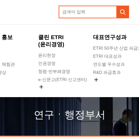
 홍보
클린 ETRI
대표연구성과
(윤리경영)
ETRI 50주년 산업 파
윤리헌장
ETRI 대표성과
인권경영
 체험관
연도별 우수성과
청렴·반부패경영
영상
R&D 파급효과
e-신문고(ETRI 신고센터)
지식공유플랫폼
공익신고
청렴포털 신고
고객의소리
연구ㆍ행정부서
수의계약 현황
부패징계 현황
감사결과공개