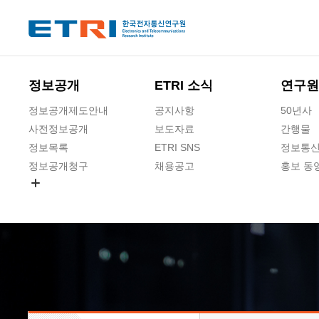
본문 바로가기
주요메뉴 바로가기
하단메뉴 바로가기
정보공개
ETRI 소식
연구원
정보공개제도안내
공지사항
50년사
사전정보공개
보도자료
간행물
정보목록
ETRI SNS
정보통신
정보공개청구
채용공고
홍보 동
경영공시
공공데이터개방
사업실명제