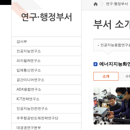
연구·행정부서
연구·행정부서
부서 소
감사부
인공지능융합연구
인공지능연구소
피지컬AI연구소
에너지지능화
입체통신연구소
소개
수
공간미디어연구소
ADX융합연구소
ICT전략연구소
인공지능안전연구소
우주항공반도체전략연구단
대경권연구본부