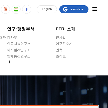
Translate
En
glish
연구·행정부서
ETRI 소개
급효과
감사부
인사말
인공지능연구소
연구원소개
피지컬AI연구소
연혁
입체통신연구소
조직도
공간미디어연구소
기타 공개정보
ADX융합연구소
원규 제·개정 예고
ICT전략연구소
연구원 고객헌장
인공지능안전연구소
ETRI CI
우주항공반도체전략연구단
주요업무연락처
대경권연구본부
찾아오시는길
호남권연구본부