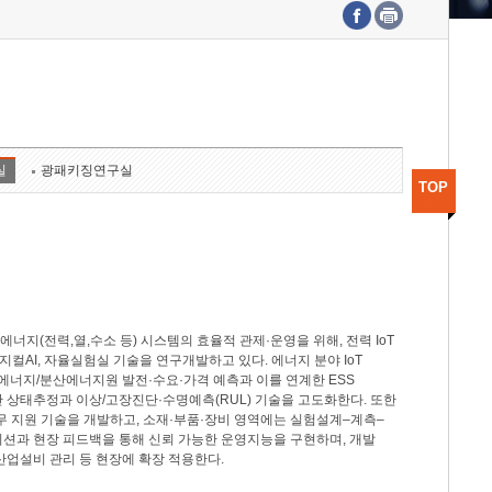
수도권연구본부
기획본부
사업화본부
행정본부
대외협력부
실
광패키징연구실
TOP
지(전력,열,수소 등) 시스템의 효율적 관제·운영을 위해, 전력 IoT
M, 피지컬AI, 자율실험실 기술을 연구개발하고 있다. 에너지 분야 IoT
너지/분산에너지원 발전·수요·가격 예측과 이를 연계한 ESS
반 상태추정과 이상/고장진단·수명예측(RUL) 기술을 고도화한다. 또한
무 지원 기술을 개발하고, 소재·부품·장비 영역에는 실험설계–계측–
이션과 현장 피드백을 통해 신뢰 가능한 운영지능을 구현하며, 개발
산업설비 관리 등 현장에 확장 적용한다.