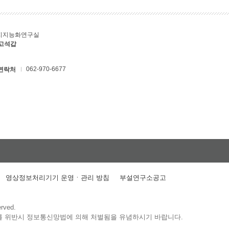
지지능화연구실
 고석갑
062-970-6677
연락처
영상정보처리기기 운영ㆍ관리 방침
부설연구소공고
erved.
를 위반시 정보통신망법에 의해 처벌됨을 유념하시기 바랍니다.