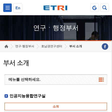
본문 바로가기
주요메뉴 바로가기
하단메뉴 바로가기
En
연구ㆍ행정부서
연구·행정부서
호남권연구센터
부서 소개
부서 소개
메뉴를 선택하세요.
인공지능융합연구실
소개