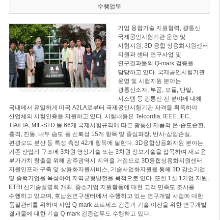
수행업무
기업 융합기술 지원협력, 광통신
국제공인시험기관 운영 및
시험지원, 3D 융합 상용화지원센터
지원과 센터 연구사업 및
연구결과물의 Q-mark 검증을
담당하고 있다. 국제공인시험기관
운영 및 시험지원 분야는
광통신소자, 부품, 모듈, 단말,
시스템 등 광통신 전 분야에 대해
국내에서 유일하게 미국 A2LA로부터 국제공인시험기관 자격을 획득하여
산업체의 시험인증을 지원하고 있다. 시험내용은 Telcordia, IEEE, IEC,
TIA/EIA, MIL-STD 등 66개 국제시험규격에 따른 광통신 제품의 온·습도순환,
충격, 진동, 내부 습도 등 신뢰성 15개 항목 및 중심파장, 반사·삽입손실,
편광모드 분산 등 특성 측정 42개 항목에 달한다. 3D융합상용화지원 분야는
기존 산업의 구조에 3차원 영상기술 또는 3차원 정보기술을 접목하여 새로운
부가가치 창출을 위해 광주광역시 지역을 거점으로 3D융합상용화지원센터
지원인프라 구축 및 상용화지원서비스, 기술사업화지원을 통해 3D 강소기업
및 중핵기업을 육성하여 지역균형발전을 목적으로 있다. 또한 1실 1기업 지원,
ETRI 신기술설명회 개최, 중소기업 지원활동에 대한 고객 만족도 조사를
수행하고 있으며, 호남권연구센터에서 수행하고 있는 연구개발 사업에 대한
품질관리를 위하여 사업 Q-mark 프로세스 검증과 기술 이전을 위한 연구개발
결과물에 대한 기술 Q-mark 검증업무도 수행하고 있다.