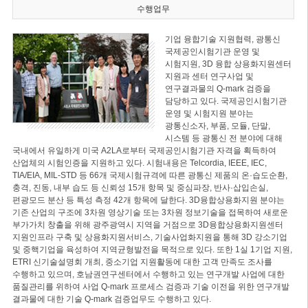
수행업무
기업 융합기술 지원협력, 광통신
국제공인시험기관 운영 및
시험지원, 3D 융합 상용화지원센터
지원과 센터 연구사업 및
연구결과물의 Q-mark 검증을
담당하고 있다. 국제공인시험기관
운영 및 시험지원 분야는
광통신소자, 부품, 모듈, 단말,
시스템 등 광통신 전 분야에 대해
국내에서 유일하게 미국 A2LA로부터 국제공인시험기관 자격을 획득하여
산업체의 시험인증을 지원하고 있다. 시험내용은 Telcordia, IEEE, IEC,
TIA/EIA, MIL-STD 등 66개 국제시험규격에 따른 광통신 제품의 온·습도순환,
충격, 진동, 내부 습도 등 신뢰성 15개 항목 및 중심파장, 반사·삽입손실,
편광모드 분산 등 특성 측정 42개 항목에 달한다. 3D융합상용화지원 분야는
기존 산업의 구조에 3차원 영상기술 또는 3차원 정보기술을 접목하여 새로운
부가가치 창출을 위해 광주광역시 지역을 거점으로 3D융합상용화지원센터
지원인프라 구축 및 상용화지원서비스, 기술사업화지원을 통해 3D 강소기업
및 중핵기업을 육성하여 지역균형발전을 목적으로 있다. 또한 1실 1기업 지원,
ETRI 신기술설명회 개최, 중소기업 지원활동에 대한 고객 만족도 조사를
수행하고 있으며, 호남권연구센터에서 수행하고 있는 연구개발 사업에 대한
품질관리를 위하여 사업 Q-mark 프로세스 검증과 기술 이전을 위한 연구개발
결과물에 대한 기술 Q-mark 검증업무도 수행하고 있다.