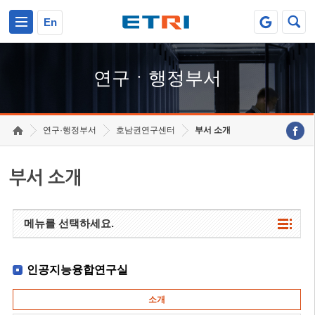
본문 바로가기
주요메뉴 바로가기
하단메뉴 바로가기
En
연구ㆍ행정부서
연구·행정부서
호남권연구센터
부서 소개
부서 소개
메뉴를 선택하세요.
인공지능융합연구실
소개