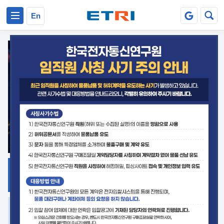
본문 바로가기
주요메뉴 바로가기
En
지식공유
ETRI 오픈소스
플랫폼
거버넌스 대응
발간자료