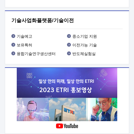
프로그램 개발
 상세이력ㅇ(붙 임1) 대상인력 A 상세이력ㅇ(붙
임2) 대상인력 B 상세이력
3. 신청방법 및 향후일정 등

신청방법: 이메일 (verdi@etri.re.kr)* <별첨양식>을 작성하여
기술사업화플랫폼/기술이전
제출
 문 의 처: ETRI사업화본부 기업성장지원부
기업성장지원전략실ㅇ오경석 책임 연구원 (T. 042-860-5076,
verdi@etri.re.kr)
 제출양식
ㅇ(별첨양식) ETRI연구인력
기술예고
중소기업 지원
현장지원 신청서 (기업)
보유특허
이전가능 기술
융합기술연구생산센터
반도체실험실