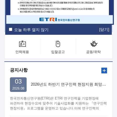
ETRI Insight
ETRI Journal
전자통신동향분석
ETRI 웹진
ETRI 간행물
전자도서관
[닫기]
오늘 하루 열지 않기
인력채용
입찰공고
공동/위탁
공지사항
03
2026년도 하반기 연구인력 현장지원 희망기업 신청/접수
2026.08
한국전자통신연구원(ETRI)은 ETRI 연구인력을 기업현장에
파견하여 현장수요에 맞추어 기술사업화를 지원하는 『연구인력
현장지원』프로그램을 운영하고 있습니다.이에 연구인력의
지원을 희망하는 중소.중견기업에서는 신청하여 주시기