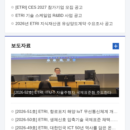
바랍니다.
2026년 8월 한국전자통신연구원장
1. 추진개요

추진목적: ETRI 인력을 기업현장에 파견. 기술지원을
[ETRI] CES 2027 참가기업 모집 공고
실시함으로써 ETRI 개발기술의 사업화를 지원하여
ETRI 기술 스케일업 R&BD 사업 공고
사업화성과를 극대화하고, 지원기업을 강견기업으로 육성하고자
함.
2026년 ETRI 지식재산권 유상양도계약 수요조사 공고
 신청자격: ETRI 협력기업 및 일반 ICT 중소기업*
협력기업: ETRI 창업/연구소기업, 기술이전/출자기업 등 ETRI
개발기술을 사업화하고자 하는 기업
 파견기간: 1년 이상
[최대 3년까지 연속지원 가능]* 연속지원은 지원완료 시점에서
보도자료
당해 지원실적과 차기 지원계획을 평가하여 결정
 기업부담:
연구인력 연봉기준 30 ~ 40%* (1년차) 연봉의 30%, (2 ~ 3년차)
연봉의 40%
 추진일정(1)희망기업 신청/접수(2)희망인력-
희망기업 매칭(3)현장조사/ 선정(심의)(4)협약체결(5)
기업파견8월 3일 ~ 14일
8월 17일 ~ 26일
9월초순
9월 중순
10월 이후* 상기일정은 희망인력-희망기업간 매칭 원활시를
가정한 것으로 상황에 따라 상당기간 일정이 지연될 수 있음. **
(1)희망인력-희망기업간 적합성이 낮다고 판단되거나, (2)
희망인력이 파견의사를 철회할 경우 후속 절차가 진행되지 않을
[2026-52호] ETRI, ITU-T 자율주행차 국제표준화 주도한다
수 있음.2. 현장지원 희망인력 및 상세이력
 희망인력
목록기술분야연구인력번호지원가능 기술반도체/
전자소자A반도체 소자(trasistor/diode) 제작 공정 전자소자 제작
[2026-51호] ETRI, 항로표지 해양 IoT 무선통신체계 개발 나선다
공정(FET / SBD 등 )유기물 반도체 소재 및 소자 설계, 합성 및
제작바이오센서 설계/제작토양/수질/가스 센서 설계/
[2026-50호] ETRI, 생체신호 압축기술 국제표준 채택...의료 AI 시대 연다
제작광소자응용B광 센서 및 응용 시스템시스템 제어 및 데이터
[2026-49호] ETRI, 대한민국 ICT 50년 역사를 담은 온라인 50년사 공개
처리FPGA 제어, VHDL 프로그램 개발Labview, Python, C