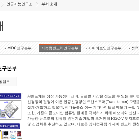
인공지능연구소
부서 소개
개
AIDC연구본부
지능형반도체연구본부
사이버보안연구본부
정책
연구본부
행업무
AI반도체는 성장 가능성이 크며, 글로벌 시장을 선도할 수 있는 
신경망의 절정에 이른 인공신경망인 트랜스포머(Transformer) 모
설계·개발하고 있으며, 페타플롭스 성능 기가바이트급 메모리 융합 N
또한, 기존의 폰노이만 컴퓨팅 한계를 극복하기 위해 메모리와 연산
가능한 뉴로모픽 컴퓨팅 원천기술 개발과 초저전력 RISC-V 엣지프로
및 산업화를 추진하고 있으며, 새로운 양자컴퓨팅의 제어 반도체 원천