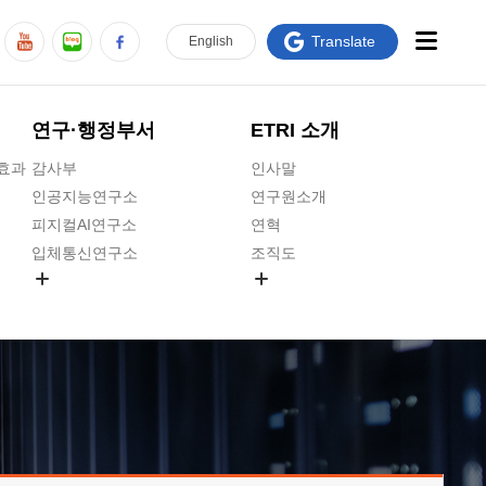
Translate
En
glish
연구·행정부서
ETRI 소개
급효과
감사부
인사말
인공지능연구소
연구원소개
피지컬AI연구소
연혁
입체통신연구소
조직도
공간미디어연구소
기타 공개정보
ADX융합연구소
원규 제·개정 예고
ICT전략연구소
연구원 고객헌장
인공지능안전연구소
ETRI CI
우주항공반도체전략연구단
주요업무연락처
대경권연구본부
찾아오시는길
호남권연구본부