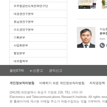
우주항공반도체전략연구단
대경권연구본부
호남권연구본부
지능
수도권연구본부
본부
기획본부
사업화본부
행정본부
대외협력부
클린ETRI
e-신문고
공익신고
개인정보처리방침
이해하기 쉬운 개인정보처리방침
저작권정책
(34129) 대전광역시 유성구 가정로 218, TEL
1466-38
Electronics and Telecommunications Research Institute.
All rights res
본 홈페이지에 게시된 이메일 주소가 자동수집되는 것을 거부하며, 이