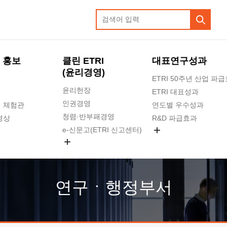
 홍보
클린 ETRI
대표연구성과
(윤리경영)
ETRI 50주년 산업 파
윤리헌장
ETRI 대표성과
인권경영
 체험관
연도별 우수성과
청렴·반부패경영
영상
R&D 파급효과
e-신문고(ETRI 신고센터)
지식공유플랫폼
공익신고
청렴포털 신고
고객의소리
연구ㆍ행정부서
수의계약 현황
부패징계 현황
감사결과공개