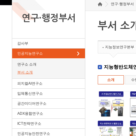
연구·행정부서
연구·행정부서
부서 소
감사부
지능정보연구본부
인공지능연구소
연구소 소개
지능형반도체
부서 소개
소개
수
피지컬AI연구소
입체통신연구소
공간미디어연구소
ADX융합연구소
ICT전략연구소
인공지능안전연구소