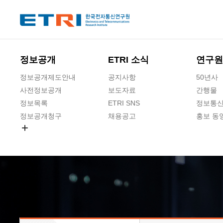
본문 바로가기
주요메뉴 바로가기
하단메뉴 바로가기
정보공개
ETRI 소식
연구원
정보공개제도안내
공지사항
50년사
사전정보공개
보도자료
간행물
정보목록
ETRI SNS
정보통신
정보공개청구
채용공고
홍보 동
경영공시
공공데이터개방
사업실명제