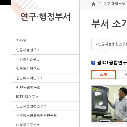
연구·행정부서
연구·행정부서
부서 소
감사부
인공지능융합연구
인공지능연구소
피지컬AI연구소
광ICT융합연
입체통신연구소
소개
수
공간미디어연구소
ADX융합연구소
ICT전략연구소
인공지능안전연구소
우주항공반도체전략연구단
대경권연구본부