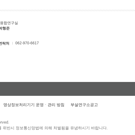
T융합연구실
 박형준
062-970-6617
연락처
영상정보처리기기 운영ㆍ관리 방침
부설연구소공고
erved.
를 위반시 정보통신망법에 의해 처벌됨을 유념하시기 바랍니다.