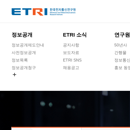
본문 바로가기
주요메뉴 바로가기
하단메뉴 바로가기
정보공개
ETRI 소식
연구원
정보공개제도안내
공지사항
50년사
사전정보공개
보도자료
간행물
정보목록
ETRI SNS
정보통신
정보공개청구
채용공고
홍보 동
경영공시
공공데이터개방
사업실명제