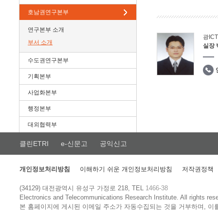
호남권연구본부
연구본부 소개
광IC
부서 소개
실장
수도권연구본부
기획본부
사업화본부
행정본부
대외협력부
클린ETRI
e-신문고
공익신고
개인정보처리방침
이해하기 쉬운 개인정보처리방침
저작권정책
(34129) 대전광역시 유성구 가정로 218, TEL
1466-38
Electronics and Telecommunications Research Institute.
All rights res
본 홈페이지에 게시된 이메일 주소가 자동수집되는 것을 거부하며, 이