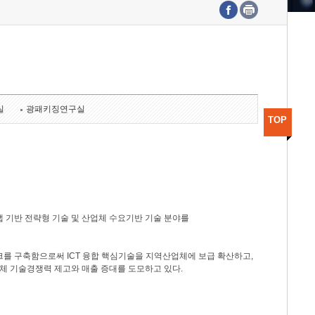
수도권연구본부
기획본부
사업화본부
행정본부
대외협력부
실
광패키징연구실
TOP
 기반 전략형 기술 및 산업체 수요기반 기술 분야를
를 구축함으로써 ICT 융합 핵심기술을 지역산업체에 보급 확산하고,
체 기술경쟁력 제고와 매출 증대를 도모하고 있다.