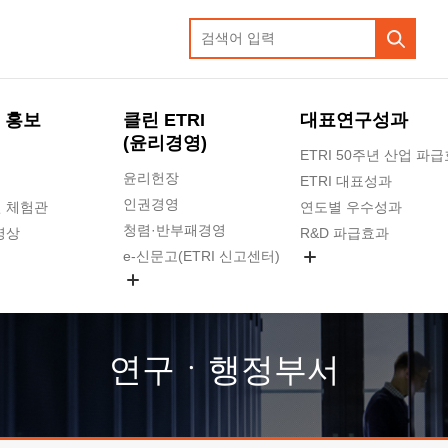
 홍보
클린 ETRI
대표연구성과
(윤리경영)
ETRI 50주년 산업 파
윤리헌장
ETRI 대표성과
인권경영
 체험관
연도별 우수성과
청렴·반부패경영
영상
R&D 파급효과
e-신문고(ETRI 신고센터)
지식공유플랫폼
공익신고
청렴포털 신고
고객의소리
연구ㆍ행정부서
수의계약 현황
부패징계 현황
감사결과공개