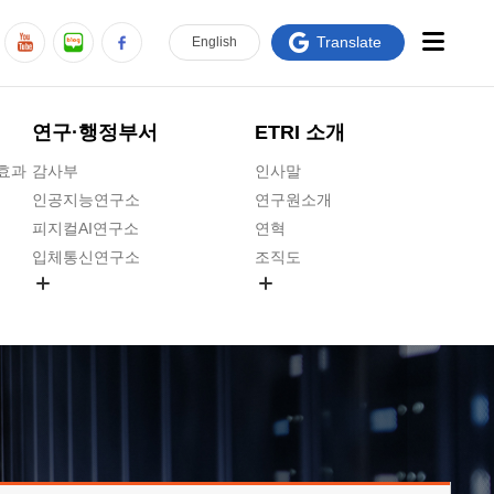
Translate
En
glish
연구·행정부서
ETRI 소개
급효과
감사부
인사말
인공지능연구소
연구원소개
피지컬AI연구소
연혁
입체통신연구소
조직도
공간미디어연구소
기타 공개정보
ADX융합연구소
원규 제·개정 예고
ICT전략연구소
연구원 고객헌장
인공지능안전연구소
ETRI CI
우주항공반도체전략연구단
주요업무연락처
대경권연구본부
찾아오시는길
호남권연구본부