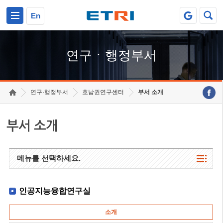
본문 바로가기
주요메뉴 바로가기
하단메뉴 바로가기
En
연구ㆍ행정부서
연구·행정부서
호남권연구센터
부서 소개
부서 소개
메뉴를 선택하세요.
인공지능융합연구실
소개