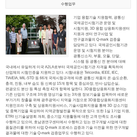
수행업무
기업 융합기술 지원협력, 광통신
국제공인시험기관 운영 및
시험지원, 3D 융합 상용화지원센터
지원과 센터 연구사업 및
연구결과물의 Q-mark 검증을
담당하고 있다. 국제공인시험기관
운영 및 시험지원 분야는
광통신소자, 부품, 모듈, 단말,
시스템 등 광통신 전 분야에 대해
국내에서 유일하게 미국 A2LA로부터 국제공인시험기관 자격을 획득하여
산업체의 시험인증을 지원하고 있다. 시험내용은 Telcordia, IEEE, IEC,
TIA/EIA, MIL-STD 등 66개 국제시험규격에 따른 광통신 제품의 온·습도순환,
충격, 진동, 내부 습도 등 신뢰성 15개 항목 및 중심파장, 반사·삽입손실,
편광모드 분산 등 특성 측정 42개 항목에 달한다. 3D융합상용화지원 분야는
기존 산업의 구조에 3차원 영상기술 또는 3차원 정보기술을 접목하여 새로운
부가가치 창출을 위해 광주광역시 지역을 거점으로 3D융합상용화지원센터
지원인프라 구축 및 상용화지원서비스, 기술사업화지원을 통해 3D 강소기업
및 중핵기업을 육성하여 지역균형발전을 목적으로 있다. 또한 1실 1기업 지원,
ETRI 신기술설명회 개최, 중소기업 지원활동에 대한 고객 만족도 조사를
수행하고 있으며, 호남권연구센터에서 수행하고 있는 연구개발 사업에 대한
품질관리를 위하여 사업 Q-mark 프로세스 검증과 기술 이전을 위한 연구개발
결과물에 대한 기술 Q-mark 검증업무도 수행하고 있다.