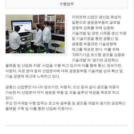
수행업무
지역전략 산업인 광산업 육성의
일환으로 광응용부품의 글로벌
경쟁력 강화를 위해 상용화
기술개발 및 관련 시제품 생산 지원
등 기술지원을 통한 광통신 및
광융합 부품관련 기술경쟁력
제고를 목표로 한다. 이를 위해
‘100기가급 초소형 광모듈 상용화
기술개발’과 ‘광기반 공정혁신
플랫폼 및 산업화 지원’ 사업을 수행 하고 있으며 이를 통해 통신, 정보가전,
자동차, 의료 분야 등의 산업분야에 대해 광응용부품 기술개발 성과 확산 및
기술 경쟁력 제고에 노력하고 있다.
광통신 산업뿐만 아니라 정보가전, 자동차, 조선 등과 같이 광모듈 적용이
가능한 타 산업분야 까지 광응용 부품 및 모듈 솔루션 제공을 목표로 하고
있다.
주요 연구개발 수행 업무는 초고속 광부품 및 광모듈 개발과 광기반 공정혁신
플랫폼 구축 및 이를 통한 산업화 지원이다.