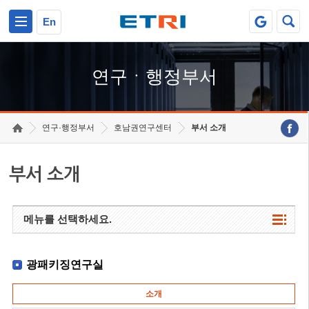
본문 바로가기
주요메뉴 바로가기
하단메뉴 바로가기
En
연구ㆍ행정부서
연구·행정부서
호남권연구센터
부서 소개
부서 소개
메뉴를 선택하세요.
광패키징연구실
소개