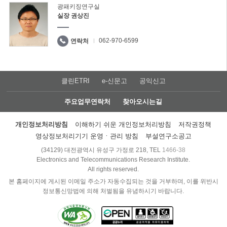
광패키징연구실
실장 권상진
062-970-6599
연락처
클린ETRI
e-신문고
공익신고
주요업무연락처
찾아오시는길
개인정보처리방침
이해하기 쉬운 개인정보처리방침
저작권정책
영상정보처리기기 운영ㆍ관리 방침
부설연구소공고
(34129) 대전광역시 유성구 가정로 218, TEL
1466-38
Electronics and Telecommunications Research Institute.
All rights reserved.
본 홈페이지에 게시된 이메일 주소가 자동수집되는 것을 거부하며, 이를 위반시
정보통신망법에 의해 처벌됨을 유념하시기 바랍니다.