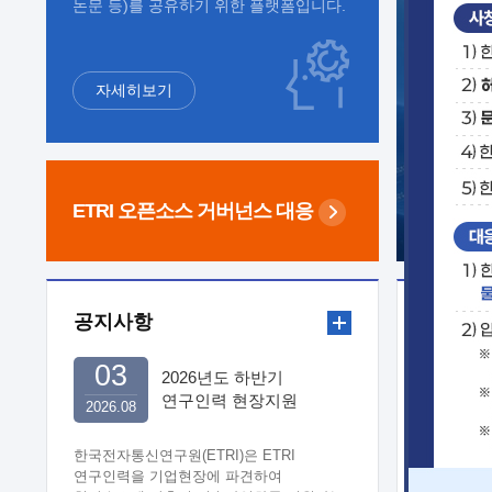
논문 등)를 공유하기 위한 플랫폼입니다.
자세히보기
ETRI 오픈소스
거버넌스 대응
공지사항
보도자
03
2026년도 하반기
연구인력 현장지원
2026.08
희망기업 신청/접수
한국전자통신연구원(ETRI)은 ETRI
연구인력을 기업현장에 파견하여