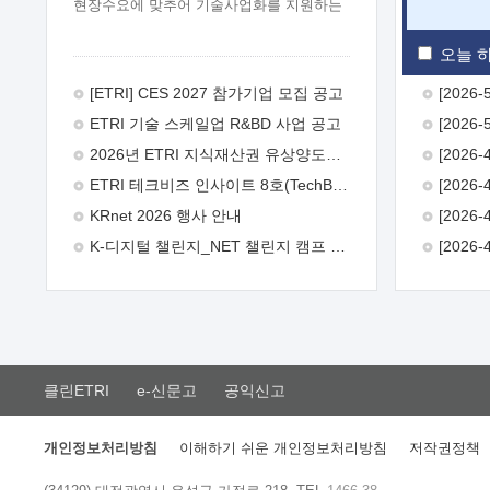
현장수요에 맞추어 기술사업화를 지원하는
『연구인력 현장지원』프로그램을
운영하고 있습니다.이에 연구인력의 지원을
오늘 하
희망하는 중소.중견기업에서는 신청하여
주시기 바랍니다.
2026년 8월
[ETRI] CES 2027 참가기업 모집 공고
한국전자통신연구원장
1. 추진개요

ETRI 기술 스케일업 R&BD 사업 공고
추진목적: ETRI 인력을 기업현장에 파견.
기술지원을 실시함으로써 ETRI 개발기술의
2026년 ETRI 지식재산권 유상양도계약 수요조사 공고
사업화를 지원하여 사업화성과를
ETRI 테크비즈 인사이트 8호(TechBiz Insight Vol.8) 발간
극대화하고, 지원기업을 강견기업으로
육성하고자 함.
 신청자격: ETRI
KRnet 2026 행사 안내
협력기업 및 일반 ICT 중소기업* 협력기업:
K-디지털 챌린지_NET 챌린지 캠프 시즌13 안내
ETRI 창업/연구소기업, 기술이전/출자기업
등 ETRI 개발기술을 사업화하고자 하는
기업
 파견기간: 1년 이상 [최대 3년까지
연속지원 가능]* 연속지원은 지원완료
시점에서 당해 지원실적과 차기 지원계획을
평가하여 결정
 기업부담: 연구인력
연봉기준 30 ~ 40%* (1년차) 연봉의 30%,
클린ETRI
e-신문고
공익신고
(2 ~ 3년차) 연봉의 40%
 추진일정(1)
희망기업 신청/접수(2)희망인력-희망기업
매칭(3)현장조사/ 선정(심의)(4)협약체결
개인정보처리방침
이해하기 쉬운 개인정보처리방침
저작권정책
(5)기업파견8월 3일 ~ 14일
8월 17일 ~
26일
9월초순
9월 중순
10월 이후*