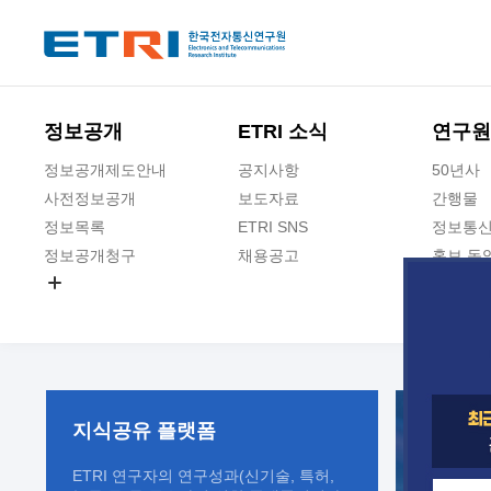
본문 바로가기
주요메뉴 바로가기
정보공개
ETRI 소식
연구원
정보공개제도안내
공지사항
50년사
사전정보공개
보도자료
간행물
정보목록
ETRI SNS
정보통신
정보공개청구
채용공고
홍보 동
경영공시
공공데이터개방
사업실명제
지식공유
플랫폼
ETRI 연구자의 연구성과(신기술, 특허,