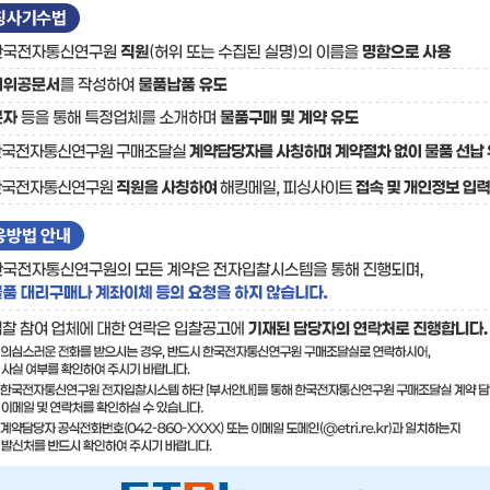
료
기술사업화플랫폼/기술
기술예고
중소기
보유특허
이전가
융합기술연구생산센터
반도