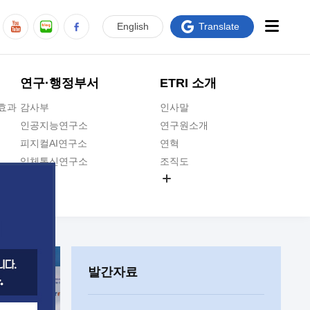
En
glish
Translate
연구·행정부서
ETRI 소개
급효과
감사부
인사말
인공지능연구소
연구원소개
피지컬AI연구소
연혁
입체통신연구소
조직도
공간미디어연구소
기타 공개정보
ADX융합연구소
원규 제·개정 예고
ICT전략연구소
연구원 고객헌장
인공지능안전연구소
ETRI CI
우주항공반도체전략연구단
주요업무연락처
발간자료
대경권연구본부
찾아오시는길
호남권연구본부