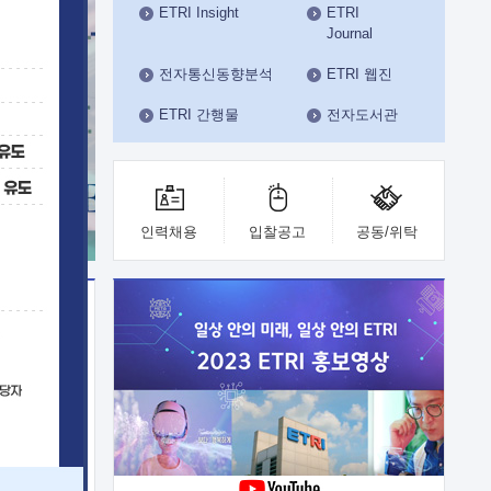
ETRI Insight
ETRI
수도권연구본부
Journal
기획본부
사업화본부
전자통신동향분석
ETRI 웹진
행정본부
ETRI 간행물
전자도서관
대외협력부
인력채용
입찰공고
공동/위탁
이전
업 지원
능 기술
체실험실