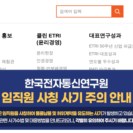
 홍보
클린 ETRI
대표연구성과
(윤리경영)
ETRI 50주년 산업 파
윤리헌장
ETRI 대표성과
인권경영
 체험관
연도별 우수성과
청렴·반부패경영
영상
R&D 파급효과
e-신문고(ETRI 신고센터)
지식공유플랫폼
공익신고
청렴포털 신고
고객의소리
수의계약 현황
부패징계 현황
감사결과공개