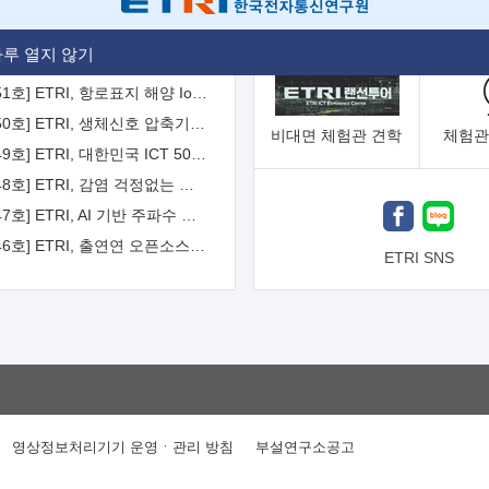
[2026-52호] ETRI, ITU-T 자율주행차 국제표준화 주도한다
루 열지 않기
[2026-51호] ETRI, 항로표지 해양 IoT 무선통신체계 개발 나선다
[2026-50호] ETRI, 생체신호 압축기술 국제표준 채택...의료 AI 시대 연다
비대면
체험관 견학
체험관
[2026-49호] ETRI, 대한민국 ICT 50년 역사를 담은 온라인 50년사 공개
[2026-48호] ETRI, 감염 걱정없는 공중 터치 인터페이스 시대 연다
[2026-47호] ETRI, AI 기반 주파수 예측기술 국제표준 이끌어
[2026-46호] ETRI, 출연연 오픈소스 협의체 '범출연연'으로 확대 운영
ETRI SNS
영상정보처리기기 운영ㆍ관리 방침
부설연구소공고