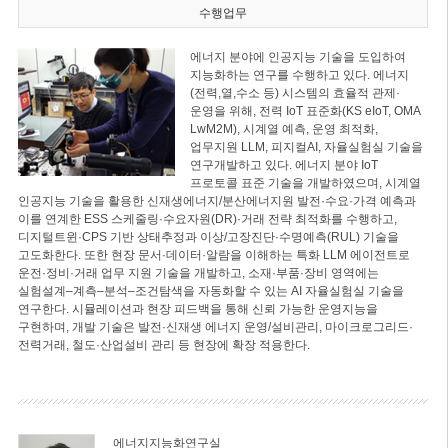
수행업무
에너지 분야에 인공지능 기술을 도입하여
지능화하는 연구를 수행하고 있다. 에너지
(전력,열,수소 등) 시스템의 효율적 관제·
운영을 위해, 전력 IoT 표준화(KS eIoT, OMA
LwM2M), 시계열 예측, 운영 최적화,
업무지원 LLM, 피지컬AI, 자율실험실 기술을
연구개발하고 있다. 에너지 분야 IoT
프로토콜 표준 기술을 개발하였으며, 시계열
인공지능 기술을 활용한 신재생에너지/분산에너지원 발전·수요·가격 예측과
이를 연계한 ESS 스케줄링·수요자원(DR)·거래 전략 최적화를 수행하고,
디지털트윈·CPS 기반 상태추정과 이상/고장진단·수명예측(RUL) 기술을
고도화한다. 또한 현장 문서·데이터·알람을 이해하는 특화 LLM 에이전트로
운전·정비·거래 업무 지원 기술을 개발하고, 소재·부품·장비 영역에는
실험설계–계측–분석–조건탐색을 자동화할 수 있는 AI 자율실험실 기술을
연구한다. 시뮬레이션과 현장 피드백을 통해 신뢰 가능한 운영지능을
구현하며, 개발 기술은 발전·신재생 에너지 운영/설비관리, 마이크로그리드·
전력거래, 철도·산업설비 관리 등 현장에 확장 적용한다.
에너지지능화연구실