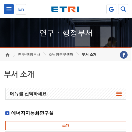
본문 바로가기
주요메뉴 바로가기
하단메뉴 바로가기
En
연구ㆍ행정부서
연구·행정부서
호남권연구센터
부서 소개
부서 소개
메뉴를 선택하세요.
에너지지능화연구실
소개