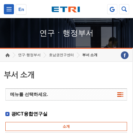
본문 바로가기
주요메뉴 바로가기
하단메뉴 바로가기
En
연구ㆍ행정부서
연구·행정부서
호남권연구센터
부서 소개
부서 소개
메뉴를 선택하세요.
광ICT융합연구실
소개