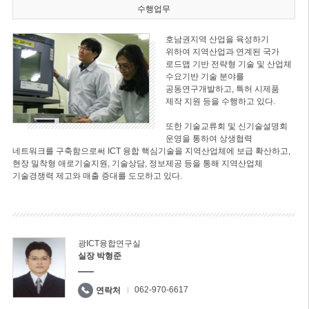
수행업무
호남권지역 산업을 육성하기
위하여 지역산업과 연계된 국가
로드맵 기반 전략형 기술 및 산업체
수요기반 기술 분야를
공동연구개발하고, 특허 시제품
제작 지원 등을 수행하고 있다.
또한 기술교류회 및 신기술설명회
운영을 통하여 상생협력
네트워크를 구축함으로써 ICT 융합 핵심기술을 지역산업체에 보급 확산하고,
현장 밀착형 애로기술지원, 기술상담, 정보제공 등을 통해 지역산업체
기술경쟁력 제고와 매출 증대를 도모하고 있다.
광ICT융합연구실
실장 박형준
062-970-6617
연락처