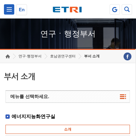
본문 바로가기
주요메뉴 바로가기
하단메뉴 바로가기
En
연구ㆍ행정부서
연구·행정부서
호남권연구센터
부서 소개
부서 소개
메뉴를 선택하세요.
에너지지능화연구실
소개