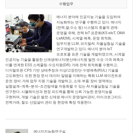
수행업무
에너지 분야에 인공지능 기술을 도입하여
지능화하는 연구를 수행하고 있다. 에너지
(전력,열,수소 등) 시스템의 효율적 관제·
운영을 위해, 전력 IoT 표준화(KS eIoT, OMA
LwM2M), 시계열 예측, 운영 최적화,
업무지원 LLM, 피지컬AI, 자율실험실 기술을
연구개발하고 있다. 에너지 분야 IoT
프로토콜 표준 기술을 개발하였으며, 시계열
인공지능 기술을 활용한 신재생에너지/분산에너지원 발전·수요·가격 예측과
이를 연계한 ESS 스케줄링·수요자원(DR)·거래 전략 최적화를 수행하고,
디지털트윈·CPS 기반 상태추정과 이상/고장진단·수명예측(RUL) 기술을
고도화한다. 또한 현장 문서·데이터·알람을 이해하는 특화 LLM 에이전트로
운전·정비·거래 업무 지원 기술을 개발하고, 소재·부품·장비 영역에는
실험설계–계측–분석–조건탐색을 자동화할 수 있는 AI 자율실험실 기술을
연구한다. 시뮬레이션과 현장 피드백을 통해 신뢰 가능한 운영지능을
구현하며, 개발 기술은 발전·신재생 에너지 운영/설비관리, 마이크로그리드·
전력거래, 철도·산업설비 관리 등 현장에 확장 적용한다.
에너지지능화연구실