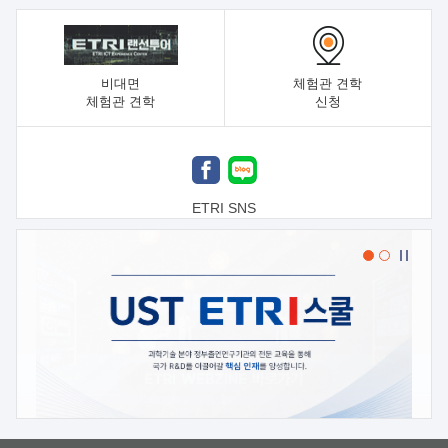
비대면
체험관 견학
체험관 견학
신청
ETRI SNS