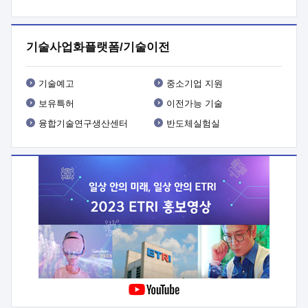
프로그램 개발
 상세이력ㅇ(붙 임1) 대상인력 A 상세이력ㅇ(붙
임2) 대상인력 B 상세이력
3. 신청방법 및 향후일정 등

신청방법: 이메일 (verdi@etri.re.kr)* <별첨양식>을 작성하여
기술사업화플랫폼/기술이전
제출
 문 의 처: ETRI사업화본부 기업성장지원부
기업성장지원전략실ㅇ오경석 책임 연구원 (T. 042-860-5076,
verdi@etri.re.kr)
 제출양식
ㅇ(별첨양식) ETRI연구인력
기술예고
중소기업 지원
현장지원 신청서 (기업)
보유특허
이전가능 기술
융합기술연구생산센터
반도체실험실