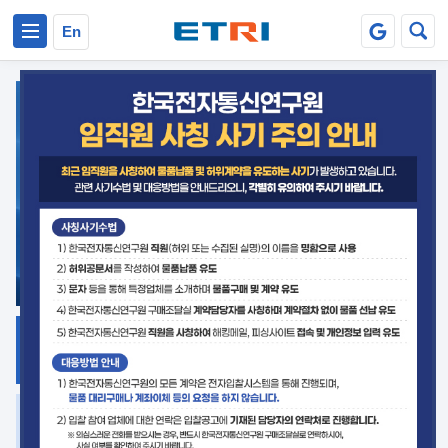
본문 바로가기
주요메뉴 바로가기
En
지식공유
ETRI 오픈소스
플랫폼
거버넌스 대응
발간자료