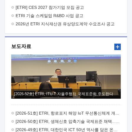
바랍니다.
2026년 8월 한국전자통신연구원장
1. 추진개요

추진목적: ETRI 인력을 기업현장에 파견. 기술지원을
[ETRI] CES 2027 참가기업 모집 공고
실시함으로써 ETRI 개발기술의 사업화를 지원하여
ETRI 기술 스케일업 R&BD 사업 공고
사업화성과를 극대화하고, 지원기업을 강견기업으로 육성하고자
함.
2026년 ETRI 지식재산권 유상양도계약 수요조사 공고
 신청자격: ETRI 협력기업 및 일반 ICT 중소기업*
협력기업: ETRI 창업/연구소기업, 기술이전/출자기업 등 ETRI
개발기술을 사업화하고자 하는 기업
 파견기간: 1년 이상
[최대 3년까지 연속지원 가능]* 연속지원은 지원완료 시점에서
보도자료
당해 지원실적과 차기 지원계획을 평가하여 결정
 기업부담:
연구인력 연봉기준 30 ~ 40%* (1년차) 연봉의 30%, (2 ~ 3년차)
연봉의 40%
 추진일정(1)희망기업 신청/접수(2)희망인력-
희망기업 매칭(3)현장조사/ 선정(심의)(4)협약체결(5)
기업파견8월 3일 ~ 14일
8월 17일 ~ 26일
9월초순
9월 중순
10월 이후* 상기일정은 희망인력-희망기업간 매칭 원활시를
가정한 것으로 상황에 따라 상당기간 일정이 지연될 수 있음. **
(1)희망인력-희망기업간 적합성이 낮다고 판단되거나, (2)
희망인력이 파견의사를 철회할 경우 후속 절차가 진행되지 않을
[2026-52호] ETRI, ITU-T 자율주행차 국제표준화 주도한다
수 있음.2. 현장지원 희망인력 및 상세이력
 희망인력
목록기술분야연구인력번호지원가능 기술반도체/
전자소자A반도체 소자(trasistor/diode) 제작 공정 전자소자 제작
[2026-51호] ETRI, 항로표지 해양 IoT 무선통신체계 개발 나선다
공정(FET / SBD 등 )유기물 반도체 소재 및 소자 설계, 합성 및
제작바이오센서 설계/제작토양/수질/가스 센서 설계/
[2026-50호] ETRI, 생체신호 압축기술 국제표준 채택...의료 AI 시대 연다
제작광소자응용B광 센서 및 응용 시스템시스템 제어 및 데이터
[2026-49호] ETRI, 대한민국 ICT 50년 역사를 담은 온라인 50년사 공개
처리FPGA 제어, VHDL 프로그램 개발Labview, Python, C