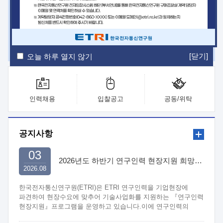
ETRI Insight
ETRI Journal
전자통신동향분석
ETRI 웹진
ETRI 간행물
전자도서관
[닫기]
오늘 하루 열지 않기
인력채용
입찰공고
공동/위탁
공지사항
03
2026년도 하반기 연구인력 현장지원 희망기업 신청/접수
2026.08
한국전자통신연구원(ETRI)은 ETRI 연구인력을 기업현장에
파견하여 현장수요에 맞추어 기술사업화를 지원하는 『연구인력
현장지원』프로그램을 운영하고 있습니다.이에 연구인력의
지원을 희망하는 중소.중견기업에서는 신청하여 주시기